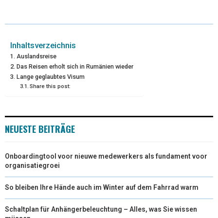
T
C
N
N
A
W
E
T
K
I
I
B
E
E
L
Inhaltsverzeichnis
Auslandsreise
T
O
R
D
Das Reisen erholt sich in Rumänien wieder
Lange geglaubtes Visum
T
O
E
I
Share this post:
E
K
S
N
R
T
NEUESTE BEITRÄGE
)
Onboardingtool voor nieuwe medewerkers als fundament voor
organisatiegroei
So bleiben Ihre Hände auch im Winter auf dem Fahrrad warm
Schaltplan für Anhängerbeleuchtung – Alles, was Sie wissen