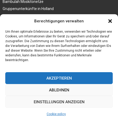
Bambulah Moskitonetze
Gruppenunterkünfte in Holland
Jutebeutel kaufen und ihre Strapazierfähigkeit nutzen
Berechtigungen verwalten
Test Toilettensitz – Helfen Sie Ihren Senioren
Um Ihnen optimale Erlebnisse zu bieten, verwenden wir Technologien wie
Personalhandbuch
Cookies, um Informationen über Ihr Gerät zu speichern und/oder darauf
zuzugreifen. Die Zustimmung zu diesen Technologien ermöglicht uns
10 Tipps um einen guten Eindruck zu machen
die Verarbeitung von Daten wie Ihrem Surfverhalten oder eindeutigen IDs
Sahnemaschine
auf dieser Website. Wenn Sie Ihre Zustimmung nicht erteilen oder
widerrufen, kann dies bestimmte Funktionen und Merkmale
beeinträchtigen.
AKZEPTIEREN
ABLEHNEN
EINSTELLUNGEN ANZEIGEN
Cookie policy
@2023 - www.Daerr-treffen.de. All Right Reserved.