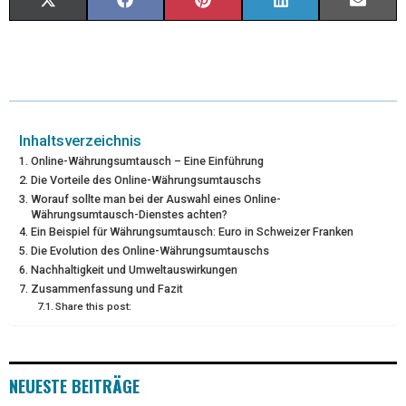
X
F
P
L
E
(
A
I
I
M
T
C
N
N
A
W
E
T
K
I
I
B
E
E
L
Inhaltsverzeichnis
Online-Währungsumtausch – Eine Einführung
T
O
R
D
Die Vorteile des Online-Währungsumtauschs
Worauf sollte man bei der Auswahl eines Online-
T
O
E
I
Währungsumtausch-Dienstes achten?
Ein Beispiel für Währungsumtausch: Euro in Schweizer Franken
E
K
S
N
Die Evolution des Online-Währungsumtauschs
R
T
Nachhaltigkeit und Umweltauswirkungen
Zusammenfassung und Fazit
)
Share this post:
NEUESTE BEITRÄGE