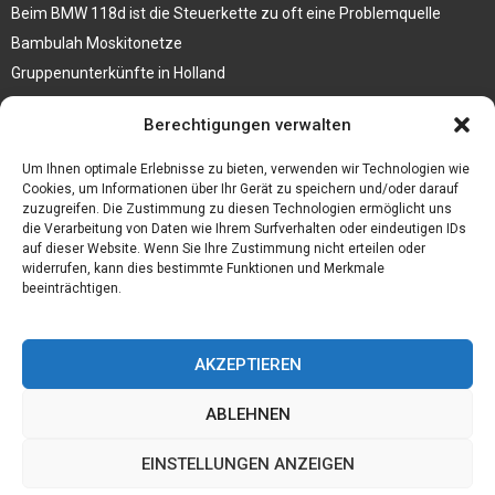
Beim BMW 118d ist die Steuerkette zu oft eine Problemquelle
Bambulah Moskitonetze
Gruppenunterkünfte in Holland
Jutebeutel kaufen und ihre Strapazierfähigkeit nutzen
Berechtigungen verwalten
Test Toilettensitz – Helfen Sie Ihren Senioren
Um Ihnen optimale Erlebnisse zu bieten, verwenden wir Technologien wie
Personalhandbuch
Cookies, um Informationen über Ihr Gerät zu speichern und/oder darauf
zuzugreifen. Die Zustimmung zu diesen Technologien ermöglicht uns
10 Tipps um einen guten Eindruck zu machen
die Verarbeitung von Daten wie Ihrem Surfverhalten oder eindeutigen IDs
Sahnemaschine
auf dieser Website. Wenn Sie Ihre Zustimmung nicht erteilen oder
widerrufen, kann dies bestimmte Funktionen und Merkmale
beeinträchtigen.
AKZEPTIEREN
ABLEHNEN
EINSTELLUNGEN ANZEIGEN