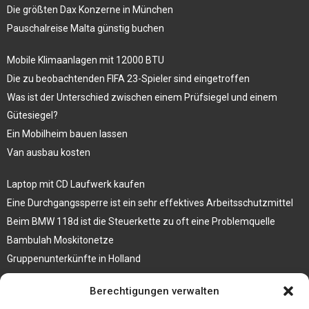
Die größten Dax Konzerne in München
Pauschalreise Malta günstig buchen
Mobile Klimaanlagen mit 12000 BTU
Die zu beobachtenden FIFA 23-Spieler sind eingetroffen
Was ist der Unterschied zwischen einem Prüfsiegel und einem
Gütesiegel?
Ein Mobilheim bauen lassen
Van ausbau kosten
Laptop mit CD Laufwerk kaufen
Eine Durchgangssperre ist ein sehr effektives Arbeitsschutzmittel
Beim BMW 118d ist die Steuerkette zu oft eine Problemquelle
Bambulah Moskitonetze
Gruppenunterkünfte in Holland
Jutebeutel kaufen und ihre Strapazierfähigkeit nutzen
Berechtigungen verwalten
Test Toilettensitz – Helfen Sie Ihren Senioren