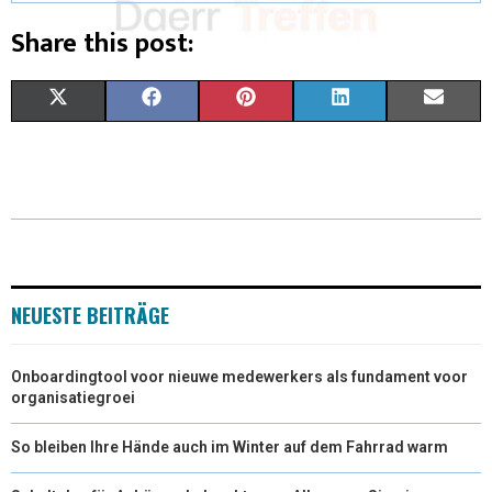
Share this post:
X
F
P
L
E
(
A
I
I
M
T
C
N
N
A
W
E
T
K
I
I
B
E
E
L
T
O
R
D
NEUESTE BEITRÄGE
T
O
E
I
Onboardingtool voor nieuwe medewerkers als fundament voor
E
K
S
N
organisatiegroei
R
T
So bleiben Ihre Hände auch im Winter auf dem Fahrrad warm
)