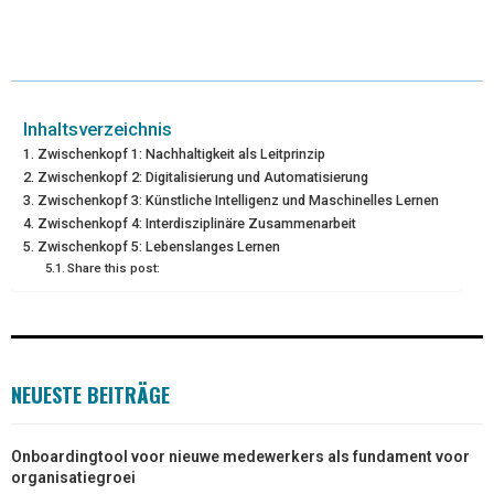
(
A
I
I
M
T
C
N
N
A
W
E
T
K
I
I
B
E
E
L
Inhaltsverzeichnis
Zwischenkopf 1: Nachhaltigkeit als Leitprinzip
T
O
R
D
Zwischenkopf 2: Digitalisierung und Automatisierung
Zwischenkopf 3: Künstliche Intelligenz und Maschinelles Lernen
T
O
E
I
Zwischenkopf 4: Interdisziplinäre Zusammenarbeit
E
K
S
N
Zwischenkopf 5: Lebenslanges Lernen
Share this post:
R
T
)
NEUESTE BEITRÄGE
Onboardingtool voor nieuwe medewerkers als fundament voor
organisatiegroei