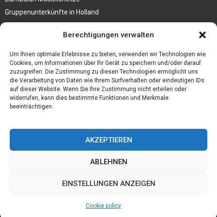
Gruppenunterkünfte in Holland
Jutebeutel kaufen und ihre Strapazierfähigkeit nutzen
Berechtigungen verwalten
Test Toilettensitz – Helfen Sie Ihren Senioren
Um Ihnen optimale Erlebnisse zu bieten, verwenden wir Technologien wie
Personalhandbuch
Cookies, um Informationen über Ihr Gerät zu speichern und/oder darauf
zuzugreifen. Die Zustimmung zu diesen Technologien ermöglicht uns
10 Tipps um einen guten Eindruck zu machen
die Verarbeitung von Daten wie Ihrem Surfverhalten oder eindeutigen IDs
Sahnemaschine
auf dieser Website. Wenn Sie Ihre Zustimmung nicht erteilen oder
widerrufen, kann dies bestimmte Funktionen und Merkmale
beeinträchtigen.
AKZEPTIEREN
ABLEHNEN
EINSTELLUNGEN ANZEIGEN
Cookie policy
@2023 - www.Daerr-treffen.de. All Right Reserved.