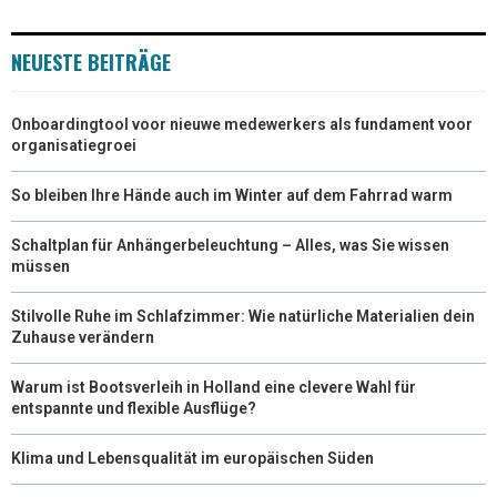
E
K
S
N
NEUESTE BEITRÄGE
R
T
)
Onboardingtool voor nieuwe medewerkers als fundament voor
organisatiegroei
So bleiben Ihre Hände auch im Winter auf dem Fahrrad warm
Schaltplan für Anhängerbeleuchtung – Alles, was Sie wissen
müssen
Stilvolle Ruhe im Schlafzimmer: Wie natürliche Materialien dein
Zuhause verändern
Warum ist Bootsverleih in Holland eine clevere Wahl für
entspannte und flexible Ausflüge?
Klima und Lebensqualität im europäischen Süden