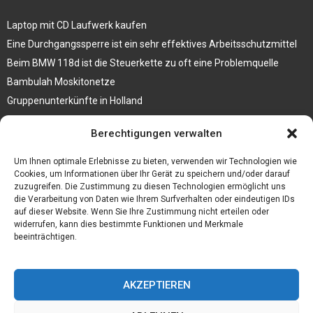
Laptop mit CD Laufwerk kaufen
Eine Durchgangssperre ist ein sehr effektives Arbeitsschutzmittel
Beim BMW 118d ist die Steuerkette zu oft eine Problemquelle
Bambulah Moskitonetze
Gruppenunterkünfte in Holland
Jutebeutel kaufen und ihre Strapazierfähigkeit nutzen
Berechtigungen verwalten
Test Toilettensitz – Helfen Sie Ihren Senioren
Um Ihnen optimale Erlebnisse zu bieten, verwenden wir Technologien wie
Personalhandbuch
Cookies, um Informationen über Ihr Gerät zu speichern und/oder darauf
zuzugreifen. Die Zustimmung zu diesen Technologien ermöglicht uns
10 Tipps um einen guten Eindruck zu machen
die Verarbeitung von Daten wie Ihrem Surfverhalten oder eindeutigen IDs
Sahnemaschine
auf dieser Website. Wenn Sie Ihre Zustimmung nicht erteilen oder
widerrufen, kann dies bestimmte Funktionen und Merkmale
beeinträchtigen.
AKZEPTIEREN