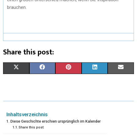
brauchen.
Share this post:
X
F
P
L
E
(
A
I
I
M
T
C
N
N
A
W
E
T
K
I
I
B
E
E
L
Inhaltsverzeichnis
Diese Geschichte erschien ursprünglich im Kalender
T
O
R
D
Share this post:
T
O
E
I