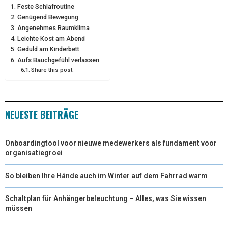
Feste Schlafroutine
T
O
R
D
Genügend Bewegung
Angenehmes Raumklima
T
O
E
I
Leichte Kost am Abend
E
K
S
N
Geduld am Kinderbett
Aufs Bauchgefühl verlassen
R
T
Share this post:
)
NEUESTE BEITRÄGE
Onboardingtool voor nieuwe medewerkers als fundament voor
organisatiegroei
So bleiben Ihre Hände auch im Winter auf dem Fahrrad warm
Schaltplan für Anhängerbeleuchtung – Alles, was Sie wissen
müssen