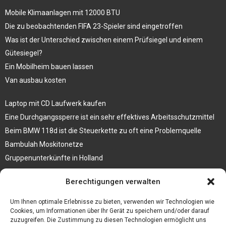
Mobile Klimaanlagen mit 12000 BTU
Die zu beobachtenden FIFA 23-Spieler sind eingetroffen
Was ist der Unterschied zwischen einem Prüfsiegel und einem
Gütesiegel?
Ein Mobilheim bauen lassen
Van ausbau kosten
Laptop mit CD Laufwerk kaufen
Eine Durchgangssperre ist ein sehr effektives Arbeitsschutzmittel
Beim BMW 118d ist die Steuerkette zu oft eine Problemquelle
Bambulah Moskitonetze
Gruppenunterkünfte in Holland
Jutebeutel kaufen und ihre Strapazierfähigkeit nutzen
Berechtigungen verwalten
Test Toilettensitz – Helfen Sie Ihren Senioren
Um Ihnen optimale Erlebnisse zu bieten, verwenden wir Technologien wie
Personalhandbuch
Cookies, um Informationen über Ihr Gerät zu speichern und/oder darauf
zuzugreifen. Die Zustimmung zu diesen Technologien ermöglicht uns
10 Tipps um einen guten Eindruck zu machen