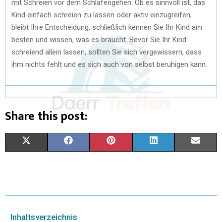
mit Schreien vor dem Schlafengehen. Ob es sinnvoll ist, das
Kind einfach schreien zu lassen oder aktiv einzugreifen,
bleibt Ihre Entscheidung, schließlich kennen Sie Ihr Kind am
besten und wissen, was es braucht. Bevor Sie Ihr Kind
schreiend allein lassen, sollten Sie sich vergewissern, dass
ihm nichts fehlt und es sich auch von selbst beruhigen kann.
Share this post:
X
F
P
L
E
(
A
I
I
M
T
C
N
N
A
W
E
T
K
I
I
B
E
E
L
Inhaltsverzeichnis