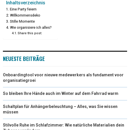
I
B
E
E
L
Inhaltsverzeichnis
Eine Party feiern
T
O
R
D
Willkommensdeko
Stille Momente
T
O
E
I
Wie organisiere ich alles?
E
K
S
N
Share this post:
R
T
)
NEUESTE BEITRÄGE
Onboardingtool voor nieuwe medewerkers als fundament voor
organisatiegroei
So bleiben Ihre Hände auch im Winter auf dem Fahrrad warm
Schaltplan für Anhängerbeleuchtung – Alles, was Sie wissen
müssen
Stilvolle Ruhe im Schlafzimmer: Wie natürliche Materialien dein