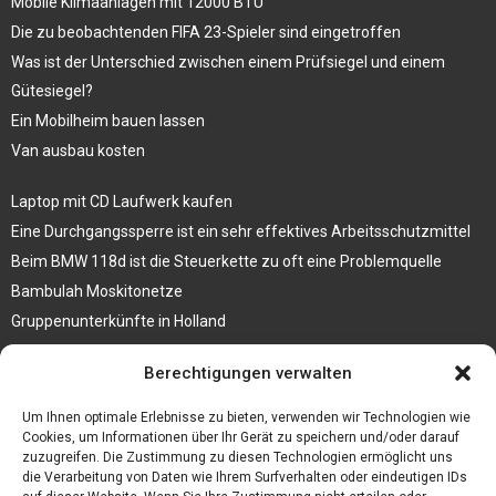
Mobile Klimaanlagen mit 12000 BTU
Die zu beobachtenden FIFA 23-Spieler sind eingetroffen
Was ist der Unterschied zwischen einem Prüfsiegel und einem
Gütesiegel?
Ein Mobilheim bauen lassen
Van ausbau kosten
Laptop mit CD Laufwerk kaufen
Eine Durchgangssperre ist ein sehr effektives Arbeitsschutzmittel
Beim BMW 118d ist die Steuerkette zu oft eine Problemquelle
Bambulah Moskitonetze
Gruppenunterkünfte in Holland
Jutebeutel kaufen und ihre Strapazierfähigkeit nutzen
Berechtigungen verwalten
Test Toilettensitz – Helfen Sie Ihren Senioren
Um Ihnen optimale Erlebnisse zu bieten, verwenden wir Technologien wie
Personalhandbuch
Cookies, um Informationen über Ihr Gerät zu speichern und/oder darauf
zuzugreifen. Die Zustimmung zu diesen Technologien ermöglicht uns
10 Tipps um einen guten Eindruck zu machen
die Verarbeitung von Daten wie Ihrem Surfverhalten oder eindeutigen IDs
Sahnemaschine