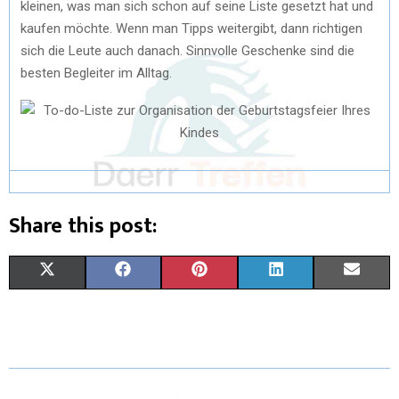
kleinen, was man sich schon auf seine Liste gesetzt hat und
kaufen möchte. Wenn man Tipps weitergibt, dann richtigen
sich die Leute auch danach. Sinnvolle Geschenke sind die
besten Begleiter im Alltag.
Share this post:
X
F
P
L
E
(
A
I
I
M
T
C
N
N
A
W
E
T
K
I