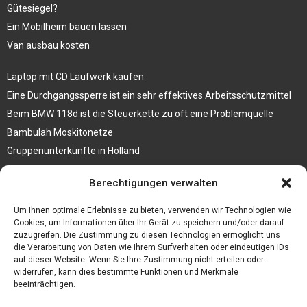
Gütesiegel?
Ein Mobilheim bauen lassen
Van ausbau kosten
Laptop mit CD Laufwerk kaufen
Eine Durchgangssperre ist ein sehr effektives Arbeitsschutzmittel
Beim BMW 118d ist die Steuerkette zu oft eine Problemquelle
Bambulah Moskitonetze
Gruppenunterkünfte in Holland
Jutebeutel kaufen und ihre Strapazierfähigkeit nutzen
Berechtigungen verwalten
Test Toilettensitz – Helfen Sie Ihren Senioren
Um Ihnen optimale Erlebnisse zu bieten, verwenden wir Technologien wie
Personalhandbuch
Cookies, um Informationen über Ihr Gerät zu speichern und/oder darauf
zuzugreifen. Die Zustimmung zu diesen Technologien ermöglicht uns
10 Tipps um einen guten Eindruck zu machen
die Verarbeitung von Daten wie Ihrem Surfverhalten oder eindeutigen IDs
Sahnemaschine
auf dieser Website. Wenn Sie Ihre Zustimmung nicht erteilen oder
widerrufen, kann dies bestimmte Funktionen und Merkmale
beeinträchtigen.