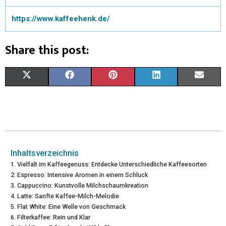
https://www.kaffeehenk.de/
Share this post:
X
F
P
L
E
(
A
I
I
M
T
C
N
N
A
W
E
T
K
I
I
B
E
E
L
Inhaltsverzeichnis
Vielfalt im Kaffeegenuss: Entdecke Unterschiedliche Kaffeesorten
T
O
R
D
Espresso: Intensive Aromen in einem Schluck
Cappuccino: Kunstvolle Milchschaumkreation
T
O
E
I
Latte: Sanfte Kaffee-Milch-Melodie
E
K
S
N
Flat White: Eine Welle von Geschmack
Filterkaffee: Rein und Klar
R
T