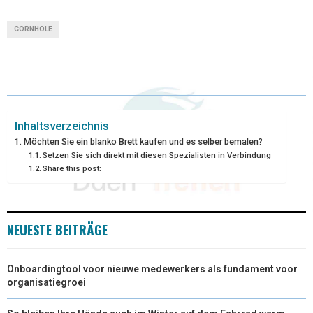
T
C
N
N
A
CORNHOLE
W
E
T
K
I
I
B
E
E
L
T
O
R
D
T
O
E
I
Inhaltsverzeichnis
Möchten Sie ein blanko Brett kaufen und es selber bemalen?
E
K
S
N
Setzen Sie sich direkt mit diesen Spezialisten in Verbindung
Share this post:
R
T
)
NEUESTE BEITRÄGE
Onboardingtool voor nieuwe medewerkers als fundament voor
organisatiegroei