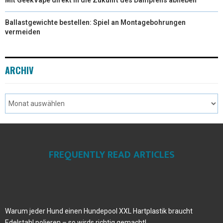
Mit GeekVape direkt in die Zukunft des Dampfens abheben
Ballastgewichte bestellen: Spiel an Montagebohrungen
vermeiden
ARCHIV
FREQUENTLY READ ARTICLES
Warum jeder Hund einen Hundepool XXL Hartplastik braucht
Edelstahl polieren – so wirds richtig gemacht!