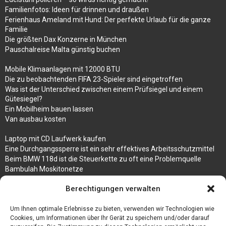
Familienfotos: Ideen für drinnen und draußen
Ferienhaus Ameland mit Hund: Der perfekte Urlaub für die ganze
Familie
Die größten Dax Konzerne in München
Pauschalreise Malta günstig buchen
Mobile Klimaanlagen mit 12000 BTU
Die zu beobachtenden FIFA 23-Spieler sind eingetroffen
Was ist der Unterschied zwischen einem Prüfsiegel und einem
Gütesiegel?
Ein Mobilheim bauen lassen
Van ausbau kosten
Laptop mit CD Laufwerk kaufen
Eine Durchgangssperre ist ein sehr effektives Arbeitsschutzmittel
Beim BMW 118d ist die Steuerkette zu oft eine Problemquelle
Bambulah Moskitonetze
Gruppenunterkünfte in Holland
Berechtigungen verwalten
Jutebeutel kaufen und ihre Strapazierfähigkeit nutzen
Um Ihnen optimale Erlebnisse zu bieten, verwenden wir Technologien wie
Test Toilettensitz – Helfen Sie Ihren Senioren
Cookies, um Informationen über Ihr Gerät zu speichern und/oder darauf
Personalhandbuch