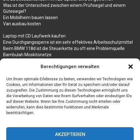
Was ist der Unterschied zwischen einem Prüfsiegel und einem
Gütesiegel?
Ein Mobilheim bauen lassen
Van ausbau kosten
Laptop mit CD Laufwerk kaufen
Eine Durchgangssperre ist ein sehr effektives Arbeitsschutzmittel
Beim BMW 118d ist die Steuerkette zu oft eine Problemquelle
Bambulah Moskitonetze
Gruppenunterkünfte in Holland
Berechtigungen verwalten
Jutebeutel kaufen und ihre Strapazierfähigkeit nutzen
Um Ihnen optimale Erlebnisse zu bieten, verwenden wir Technologien wie
Test Toilettensitz – Helfen Sie Ihren Senioren
Cookies, um Informationen über Ihr Gerät zu speichern und/oder darauf
Personalhandbuch
zuzugreifen. Die Zustimmung zu diesen Technologien ermöglicht uns
10 Tipps um einen guten Eindruck zu machen
die Verarbeitung von Daten wie Ihrem Surfverhalten oder eindeutigen IDs
Sahnemaschine
auf dieser Website. Wenn Sie Ihre Zustimmung nicht erteilen oder
widerrufen, kann dies bestimmte Funktionen und Merkmale
beeinträchtigen.
AKZEPTIEREN