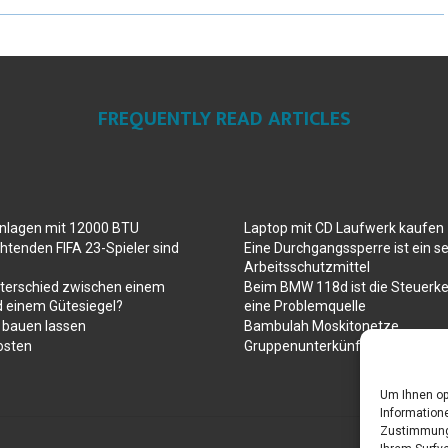
FREQUENTLY READ ARTICLES
anlagen mit 12000 BTU
Laptop mit CD Laufwerk kaufen
htenden FIFA 23-Spieler sind
Eine Durchgangssperre ist ein se
Arbeitsschutzmittel
nterschied zwischen einem
Beim BMW 118d ist die Steuerke
d einem Gütesiegel?
eine Problemquelle
 bauen lassen
Bambulah Moskitonetze
osten
Gruppenunterkünfte in Holland
Um Ihnen op
Informatione
Zustimmung 