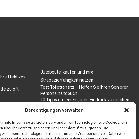
Jutebeutel kaufen und ihre
hr effektives
Strapazierfähigkeit nutzen
Test Toilettensitz – Helfen Sie Ihren Senioren
tte zu oft
Personalhandbuch
10 Tipps um einen guten Eindruck zu machen
Sahnemaschine
Berechtigungen verwalten
timale Erlebnisse zu bieten, verwenden wir Technologien wie Cookies, um
n über Ihr Gerät zu speichern und/oder darauf zuzugreifen. Die
zu diesen Technologien ermöglicht uns die Verarbeitung von Daten wie