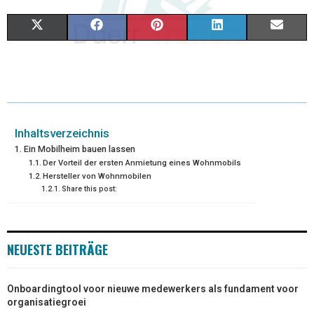
X
F
P
L
E
(
A
I
I
M
T
C
N
N
A
W
E
T
K
I
I
B
E
E
L
Inhaltsverzeichnis
Ein Mobilheim bauen lassen
T
O
R
D
Der Vorteil der ersten Anmietung eines Wohnmobils
Hersteller von Wohnmobilen
T
O
E
I
Share this post:
E
K
S
N
R
T
NEUESTE BEITRÄGE
)
Onboardingtool voor nieuwe medewerkers als fundament voor
organisatiegroei