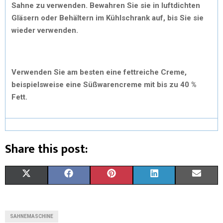
Sahne zu verwenden. Bewahren Sie sie in luftdichten
Gläsern oder Behältern im Kühlschrank auf, bis Sie sie
wieder verwenden.
Verwenden Sie am besten eine fettreiche Creme,
beispielsweise eine Süßwarencreme mit bis zu 40 %
Fett.
Share this post:
X
F
P
L
E
(
A
I
I
M
T
C
N
N
A
SAHNEMASCHINE