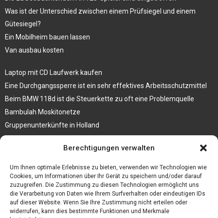
Was ist der Unterschied zwischen einem Prüfsiegel und einem
Gütesiegel?
Ein Mobilheim bauen lassen
Van ausbau kosten
Laptop mit CD Laufwerk kaufen
Eine Durchgangssperre ist ein sehr effektives Arbeitsschutzmittel
Beim BMW 118d ist die Steuerkette zu oft eine Problemquelle
Bambulah Moskitonetze
Gruppenunterkünfte in Holland
Jutebeutel kaufen und ihre Strapazierfähigkeit nutzen
Berechtigungen verwalten
Test Toilettensitz – Helfen Sie Ihren Senioren
Um Ihnen optimale Erlebnisse zu bieten, verwenden wir Technologien wie
Personalhandbuch
Cookies, um Informationen über Ihr Gerät zu speichern und/oder darauf
zuzugreifen. Die Zustimmung zu diesen Technologien ermöglicht uns
10 Tipps um einen guten Eindruck zu machen
die Verarbeitung von Daten wie Ihrem Surfverhalten oder eindeutigen IDs
Sahnemaschine
auf dieser Website. Wenn Sie Ihre Zustimmung nicht erteilen oder
widerrufen, kann dies bestimmte Funktionen und Merkmale