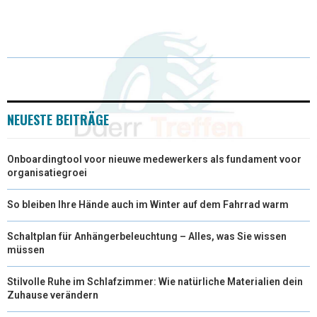
W
E
T
K
I
I
B
E
E
L
T
O
R
D
T
O
E
I
E
K
S
N
NEUESTE BEITRÄGE
R
T
Onboardingtool voor nieuwe medewerkers als fundament voor
)
organisatiegroei
So bleiben Ihre Hände auch im Winter auf dem Fahrrad warm
Schaltplan für Anhängerbeleuchtung – Alles, was Sie wissen
müssen
Stilvolle Ruhe im Schlafzimmer: Wie natürliche Materialien dein
Zuhause verändern