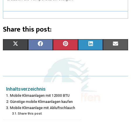
Share this post:
X
F
P
L
E
(
A
I
I
M
T
C
N
N
A
W
E
T
K
I
I
B
E
E
L
Inhaltsverzeichnis
Mobile Klimaanlagen mit 12000 BTU
T
O
R
D
Günstige mobile Klimaanlagen kaufen
Mobile Klimaanlage mit Abluftschlauch
T
O
E
I
Share this post:
E
K
S
N
R
T