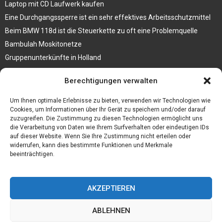
Laptop mit CD Laufwerk kaufen
Eine Durchgangssperre ist ein sehr effektives Arbeitsschutzmittel
Beim BMW 118d ist die Steuerkette zu oft eine Problemquelle
Bambulah Moskitonetze
Gruppenunterkünfte in Holland
Jutebeutel kaufen und ihre Strapazierfähigkeit nutzen
Berechtigungen verwalten
Test Toilettensitz – Helfen Sie Ihren Senioren
Um Ihnen optimale Erlebnisse zu bieten, verwenden wir Technologien wie
Personalhandbuch
Cookies, um Informationen über Ihr Gerät zu speichern und/oder darauf
zuzugreifen. Die Zustimmung zu diesen Technologien ermöglicht uns
10 Tipps um einen guten Eindruck zu machen
die Verarbeitung von Daten wie Ihrem Surfverhalten oder eindeutigen IDs
Sahnemaschine
auf dieser Website. Wenn Sie Ihre Zustimmung nicht erteilen oder
widerrufen, kann dies bestimmte Funktionen und Merkmale
beeinträchtigen.
AKZEPTIEREN
ABLEHNEN