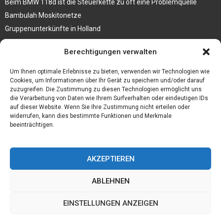
Beim BMW 118d ist die Steuerkette zu oft eine Problemquelle
Bambulah Moskitonetze
Gruppenunterkünfte in Holland
Jutebeutel kaufen und ihre Strapazierfähigkeit nutzen
Berechtigungen verwalten
Test Toilettensitz – Helfen Sie Ihren Senioren
Um Ihnen optimale Erlebnisse zu bieten, verwenden wir Technologien wie
Personalhandbuch
Cookies, um Informationen über Ihr Gerät zu speichern und/oder darauf
zuzugreifen. Die Zustimmung zu diesen Technologien ermöglicht uns
10 Tipps um einen guten Eindruck zu machen
die Verarbeitung von Daten wie Ihrem Surfverhalten oder eindeutigen IDs
Sahnemaschine
auf dieser Website. Wenn Sie Ihre Zustimmung nicht erteilen oder
widerrufen, kann dies bestimmte Funktionen und Merkmale
beeinträchtigen.
AKZEPTIEREN
ABLEHNEN
EINSTELLUNGEN ANZEIGEN