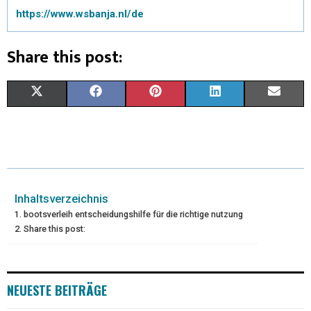
https://www.wsbanja.nl/de
Share this post:
X
F
P
L
E
(
A
I
I
M
T
C
N
N
A
W
E
T
K
I
I
B
E
E
L
Inhaltsverzeichnis
bootsverleih entscheidungshilfe für die richtige nutzung
T
O
R
D
Share this post:
T
O
E
I
E
K
S
N
NEUESTE BEITRÄGE
R
T