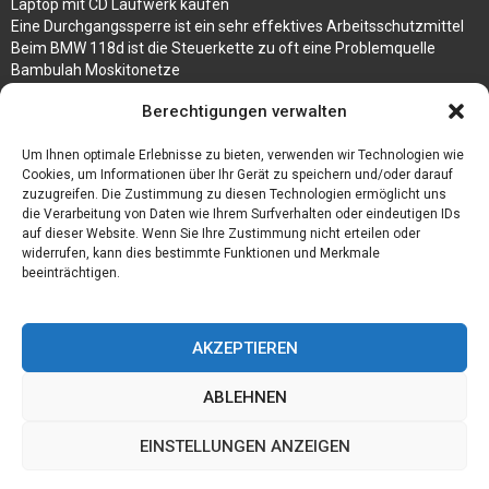
Laptop mit CD Laufwerk kaufen
Eine Durchgangssperre ist ein sehr effektives Arbeitsschutzmittel
Beim BMW 118d ist die Steuerkette zu oft eine Problemquelle
Bambulah Moskitonetze
Gruppenunterkünfte in Holland
Berechtigungen verwalten
Jutebeutel kaufen und ihre Strapazierfähigkeit nutzen
Um Ihnen optimale Erlebnisse zu bieten, verwenden wir Technologien wie
Test Toilettensitz – Helfen Sie Ihren Senioren
Cookies, um Informationen über Ihr Gerät zu speichern und/oder darauf
Personalhandbuch
zuzugreifen. Die Zustimmung zu diesen Technologien ermöglicht uns
10 Tipps um einen guten Eindruck zu machen
die Verarbeitung von Daten wie Ihrem Surfverhalten oder eindeutigen IDs
Sahnemaschine
auf dieser Website. Wenn Sie Ihre Zustimmung nicht erteilen oder
widerrufen, kann dies bestimmte Funktionen und Merkmale
beeinträchtigen.
AKZEPTIEREN
ABLEHNEN
EINSTELLUNGEN ANZEIGEN