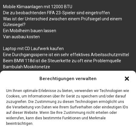
Mobile Klimaanlagen mit 12000 BTU
Die zu beobachtenden FIFA 23-Spieler sind eingetroffen
Was ist der Unterschied zwischen einem Prüfsiegel und einem
Gütesiegel?
Ein Mobilheim bauen lassen
Van ausbau kosten
Laptop mit CD Laufwerk kaufen
Eine Durchgangssperre ist ein sehr effektives Arbeitsschutzmittel
Beim BMW 118d ist die Steuerkette zu oft eine Problemquelle
Bambulah Moskitonetze
Gruppenunterkünfte in Holland
Berechtigungen verwalten
Jutebeutel kaufen und ihre Strapazierfähigkeit nutzen
Um Ihnen optimale Erlebnisse zu bieten, verwenden wir Technologien wie
Test Toilettensitz – Helfen Sie Ihren Senioren
Cookies, um Informationen über Ihr Gerät zu speichern und/oder darauf
Personalhandbuch
zuzugreifen. Die Zustimmung zu diesen Technologien ermöglicht uns
10 Tipps um einen guten Eindruck zu machen
die Verarbeitung von Daten wie Ihrem Surfverhalten oder eindeutigen IDs
Sahnemaschine
auf dieser Website. Wenn Sie Ihre Zustimmung nicht erteilen oder
widerrufen, kann dies bestimmte Funktionen und Merkmale
beeinträchtigen.