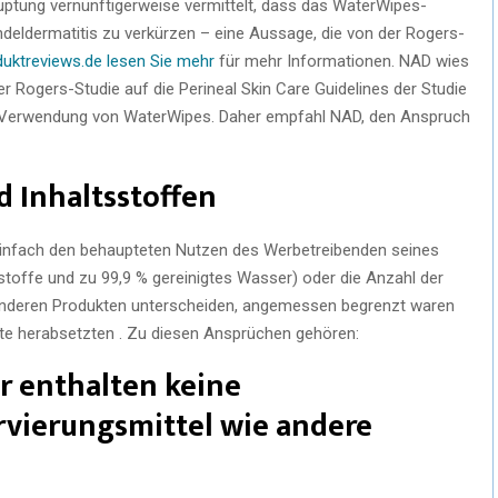
uptung vernünftigerweise vermittelt, dass das WaterWipes-
indeldermatitis zu verkürzen – eine Aussage, die von der Rogers-
ktreviews.de lesen Sie mehr
für mehr Informationen. NAD wies
der Rogers-Studie auf die Perineal Skin Care Guidelines der Studie
er Verwendung von WaterWipes. Daher empfahl NAD, den Anspruch
 Inhaltsstoffen
 einfach den behaupteten Nutzen des Werbetreibenden seines
sstoffe und zu 99,9 % gereinigtes Wasser) oder die Anzahl der
 anderen Produkten unterscheiden, angemessen begrenzt waren
kte herabsetzten . Zu diesen Ansprüchen gehören:
 enthalten keine
vierungsmittel wie andere