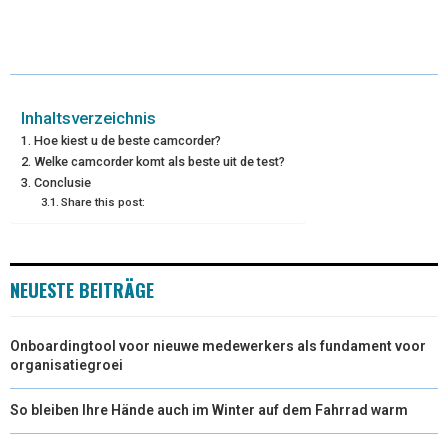
(
A
I
I
M
T
C
N
N
A
W
E
T
K
I
I
B
E
E
L
Inhaltsverzeichnis
Hoe kiest u de beste camcorder?
T
O
R
D
Welke camcorder komt als beste uit de test?
Conclusie
T
O
E
I
Share this post:
E
K
S
N
R
T
NEUESTE BEITRÄGE
)
Onboardingtool voor nieuwe medewerkers als fundament voor
organisatiegroei
So bleiben Ihre Hände auch im Winter auf dem Fahrrad warm