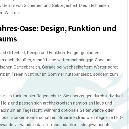
Gefühl von Sicherheit und Geborgenheit. Dies stellt einen
n Welt dar.
ahres-Oase: Design, Funktion und
raums
nd Offenheit, Design und Funktion. Ein gut geplantes
os nach draußen, schafft eine wetterunabhängige Zone und
sischen Gartenbereich. Gerade bei wechselhaftem Wetter sorgt
platz im Freien nicht nur im Sommer nutzbar bleibt, sondern zum
r ein funktionaler Regenschutz. Sie überzeugen durch individuell
r Holz und passen sich architektonisch nahtlos an Haus und
 Maximum an Tageslicht, während optionale Seitenwände oder
oder starker Sonne schützen. Smarte Extras wie integrierte LED-
ebewände verwandeln das Terrassendach in jede gewünschte