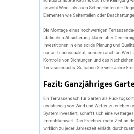
lichtdurchflutete Räume, doch die Reinigung wil
sowohl Wind- als auch Schneelasten der Regio
Elementen wie Seitenteilen oder Beschattungen
Die Montage eines hochwertigen Terrassendach
statischen Absicherung, klären über Genehmi
Investitionen in eine solide Planung und Qualit
nur an Lebensqualität, sondern auch an Wert. 
Kontrolle von Dichtungen und das Nachziehen
Terrassendachs. So haben Sie viele Jahre Fre
Fazit: Ganzjähriges Gar
Ein Terrassendach für Garten als Rückzugsort
unabhängig von Wind und Wetter zu erleben un
System investiert, schafft sich eine wetterge
Immobilienwert. Das Ergebnis: mehr Zeit an der
wirklich zu jeder Jahreszeit einlädt, durchzua