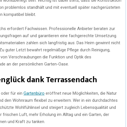
l wohlüberlegt sein. Wichtig ist dabei stets, dass die Konstruktion
n problemlos standhält und mit eventuell später nachgerüsteten
 kompatibel bleibt.
s erfordert Fachwissen. Professionelle Anbieter beraten zur
gungsfragen auf und garantieren eine fachgerechte Umsetzung.
ätsmaterialien zahlen sich langfristig aus: Das Heim gewinnt nicht
Zu guter Letzt bewahrt regelmäßige Pflege durch Reinigung,
 von Verschraubungen die Funktion und Optik des
ude an der persönlichen Garten-Oase.
tenglück dank Terrassendach
 oder für ein
Gartenbüro
eröffnet neue Möglichkeiten, die Natur
d den Wohnraum flexibel zu erweitern. Wer in ein durchdachtes
schützte Wohlfühlinsel und steigert zugleich Lebensqualität und
 frischen Luft, mehr Erholung im Alltag und ein Garten, der
tmen und Kraft zu tanken.