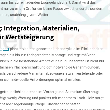
aum bis zur einladenden Loungelandschaft. Damit wird das
ht nur zu einem Ort für die kleine Pause zwischendurch, sondern
eunden, unabhängig vom Wetter.
Integration, Materialien,
ür Wertsteigerung
ugsort
plant, sollte den gesamten Lebenszyklus im Blick behalten:
fragen bis hin zur fachgerechten Montage und regelmäßigen
isch in die bestehende Architektur ein. Zu beachten ist nicht nur
htachsen, Nachbarschaft und ggf. notwendige Genehmigungen.
ich, verschiedene Varianten abzuwägen, etwa freistehende oder
sich individuelle Anforderungen optimal erfüllen.
flegefreundlichkeit stehen im Vordergrund. Aluminium überzeugt
enötigt wenig Wartung und punktet mit modernem Look. Holz sorgt
ucht aber regelmäßige Pflege. Glasdächer schaffen