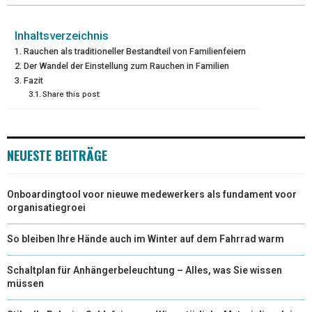
W
E
T
K
I
I
B
E
E
L
Inhaltsverzeichnis
Rauchen als traditioneller Bestandteil von Familienfeiern
T
O
R
D
Der Wandel der Einstellung zum Rauchen in Familien
Fazit
T
O
E
I
Share this post:
E
K
S
N
R
T
NEUESTE BEITRÄGE
)
Onboardingtool voor nieuwe medewerkers als fundament voor
organisatiegroei
So bleiben Ihre Hände auch im Winter auf dem Fahrrad warm
Schaltplan für Anhängerbeleuchtung – Alles, was Sie wissen
müssen