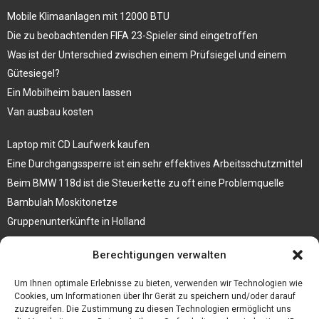
Mobile Klimaanlagen mit 12000 BTU
Die zu beobachtenden FIFA 23-Spieler sind eingetroffen
Was ist der Unterschied zwischen einem Prüfsiegel und einem
Gütesiegel?
Ein Mobilheim bauen lassen
Van ausbau kosten
Laptop mit CD Laufwerk kaufen
Eine Durchgangssperre ist ein sehr effektives Arbeitsschutzmittel
Beim BMW 118d ist die Steuerkette zu oft eine Problemquelle
Bambulah Moskitonetze
Gruppenunterkünfte in Holland
Jutebeutel kaufen und ihre Strapazierfähigkeit nutzen
Berechtigungen verwalten
Test Toilettensitz – Helfen Sie Ihren Senioren
Um Ihnen optimale Erlebnisse zu bieten, verwenden wir Technologien wie
Personalhandbuch
Cookies, um Informationen über Ihr Gerät zu speichern und/oder darauf
zuzugreifen. Die Zustimmung zu diesen Technologien ermöglicht uns
10 Tipps um einen guten Eindruck zu machen