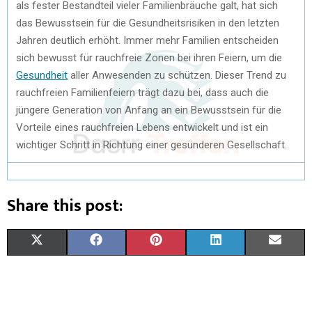
als fester Bestandteil vieler Familienbräuche galt, hat sich
das Bewusstsein für die Gesundheitsrisiken in den letzten
Jahren deutlich erhöht. Immer mehr Familien entscheiden
sich bewusst für rauchfreie Zonen bei ihren Feiern, um die
Gesundheit
aller Anwesenden zu schützen. Dieser Trend zu
rauchfreien Familienfeiern trägt dazu bei, dass auch die
jüngere Generation von Anfang an ein Bewusstsein für die
Vorteile eines rauchfreien Lebens entwickelt und ist ein
wichtiger Schritt in Richtung einer gesünderen Gesellschaft.
Share this post:
X
F
P
L
E
(
A
I
I
M
T
C
N
N
A