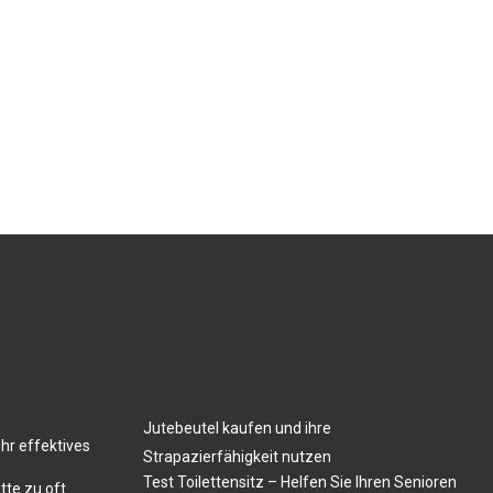
Jutebeutel kaufen und ihre
hr effektives
Strapazierfähigkeit nutzen
Test Toilettensitz – Helfen Sie Ihren Senioren
tte zu oft