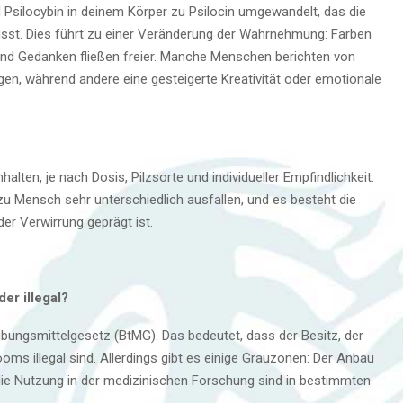
silocybin in deinem Körper zu Psilocin umgewandelt, das die
usst. Dies führt zu einer Veränderung der Wahrnehmung: Farben
 und Gedanken fließen freier. Manche Menschen berichten von
gen, während andere eine gesteigerte Kreativität oder emotionale
lten, je nach Dosis, Pilzsorte und individueller Empfindlichkeit.
u Mensch sehr unterschiedlich ausfallen, und es besteht die
der Verwirrung geprägt ist.
er illegal?
äubungsmittelgesetz (BtMG). Das bedeutet, dass der Besitz, der
s illegal sind. Allerdings gibt es einige Grauzonen: Der Anbau
die Nutzung in der medizinischen Forschung sind in bestimmten