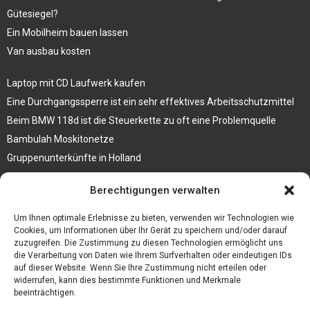
Gütesiegel?
Ein Mobilheim bauen lassen
Van ausbau kosten
Laptop mit CD Laufwerk kaufen
Eine Durchgangssperre ist ein sehr effektives Arbeitsschutzmittel
Beim BMW 118d ist die Steuerkette zu oft eine Problemquelle
Bambulah Moskitonetze
Gruppenunterkünfte in Holland
Jutebeutel kaufen und ihre Strapazierfähigkeit nutzen
Berechtigungen verwalten
Test Toilettensitz – Helfen Sie Ihren Senioren
Um Ihnen optimale Erlebnisse zu bieten, verwenden wir Technologien wie
Personalhandbuch
Cookies, um Informationen über Ihr Gerät zu speichern und/oder darauf
zuzugreifen. Die Zustimmung zu diesen Technologien ermöglicht uns
10 Tipps um einen guten Eindruck zu machen
die Verarbeitung von Daten wie Ihrem Surfverhalten oder eindeutigen IDs
Sahnemaschine
auf dieser Website. Wenn Sie Ihre Zustimmung nicht erteilen oder
widerrufen, kann dies bestimmte Funktionen und Merkmale
beeinträchtigen.