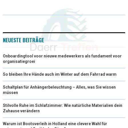
T
C
N
N
A
W
E
T
K
I
I
B
E
E
L
T
O
R
D
NEUESTE BEITRÄGE
T
O
E
I
Onboardingtool voor nieuwe medewerkers als fundament voor
E
K
S
N
organisatiegroei
R
T
So bleiben Ihre Hände auch im Winter auf dem Fahrrad warm
)
Schaltplan für Anhängerbeleuchtung – Alles, was Sie wissen
müssen
Stilvolle Ruhe im Schlafzimmer: Wie natürliche Materialien dein
Zuhause verändern
Warum ist Bootsverleih in Holland eine clevere Wahl für