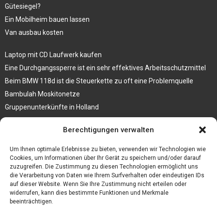
Gütesiegel?
Ein Mobilheim bauen lassen
Van ausbau kosten
Laptop mit CD Laufwerk kaufen
Eine Durchgangssperre ist ein sehr effektives Arbeitsschutzmittel
Beim BMW 118d ist die Steuerkette zu oft eine Problemquelle
Bambulah Moskitonetze
Gruppenunterkünfte in Holland
Jutebeutel kaufen und ihre Strapazierfähigkeit nutzen
Berechtigungen verwalten
Test Toilettensitz – Helfen Sie Ihren Senioren
Um Ihnen optimale Erlebnisse zu bieten, verwenden wir Technologien wie
Personalhandbuch
Cookies, um Informationen über Ihr Gerät zu speichern und/oder darauf
zuzugreifen. Die Zustimmung zu diesen Technologien ermöglicht uns
10 Tipps um einen guten Eindruck zu machen
die Verarbeitung von Daten wie Ihrem Surfverhalten oder eindeutigen IDs
Sahnemaschine
auf dieser Website. Wenn Sie Ihre Zustimmung nicht erteilen oder
widerrufen, kann dies bestimmte Funktionen und Merkmale
beeinträchtigen.