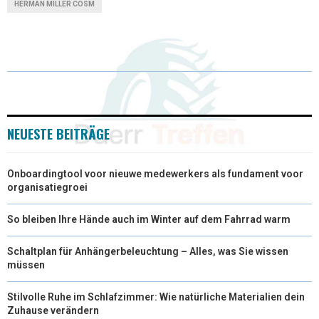
HERMAN MILLER COSM
W
E
T
K
I
I
B
E
E
L
T
O
R
D
T
O
E
I
E
K
S
N
NEUESTE BEITRÄGE
R
T
Onboardingtool voor nieuwe medewerkers als fundament voor
)
organisatiegroei
So bleiben Ihre Hände auch im Winter auf dem Fahrrad warm
Schaltplan für Anhängerbeleuchtung – Alles, was Sie wissen
müssen
Stilvolle Ruhe im Schlafzimmer: Wie natürliche Materialien dein
Zuhause verändern