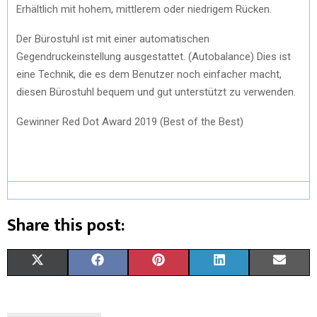
Erhältlich mit hohem, mittlerem oder niedrigem Rücken.
Der Bürostuhl ist mit einer automatischen
Gegendruckeinstellung ausgestattet. (Autobalance) Dies ist
eine Technik, die es dem Benutzer noch einfacher macht,
diesen Bürostuhl bequem und gut unterstützt zu verwenden.
Gewinner Red Dot Award 2019 (Best of the Best)
Share this post:
X
F
P
L
E
(
A
I
I
M
T
C
N
N
A