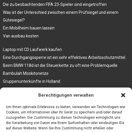
Die zu beobachtenden FIFA 23-Spieler sind eingetroffen
Was ist der Unterschied zwischen einem Prüfsiegel und einem
Gütesiegel?
Ein Mobilheim bauen lassen
Van ausbau kosten
Laptop mit CD Laufwerk kaufen
Eine Durchgangssperre ist ein sehr effektives Arbeitsschutzmittel
Beim BMW 118d ist die Steuerkette zu oft eine Problemquelle
Bambulah Moskitonetze
Gruppenunterkünfte in Holland
Jutebeutel kaufen und ihre Strapazierfähigkeit nutzen
Berechtigungen verwalten
Test Toilettensitz – Helfen Sie Ihren Senioren
Um Ihnen optimale Erlebnisse zu bieten, verwenden wir Technologien wie
Personalhandbuch
Cookies, um Informationen über Ihr Gerät zu speichern und/oder darauf
zuzugreifen. Die Zustimmung zu diesen Technologien ermöglicht uns
10 Tipps um einen guten Eindruck zu machen
die Verarbeitung von Daten wie Ihrem Surfverhalten oder eindeutigen IDs
Sahnemaschine
auf dieser Website. Wenn Sie Ihre Zustimmung nicht erteilen oder