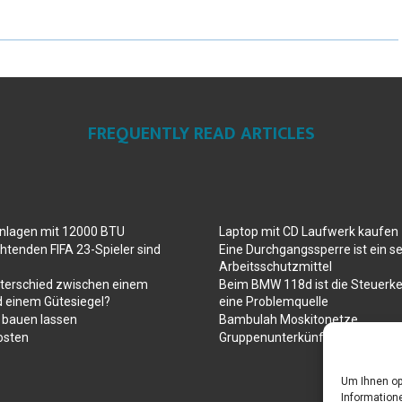
FREQUENTLY READ ARTICLES
anlagen mit 12000 BTU
Laptop mit CD Laufwerk kaufen
htenden FIFA 23-Spieler sind
Eine Durchgangssperre ist ein se
Arbeitsschutzmittel
nterschied zwischen einem
Beim BMW 118d ist die Steuerke
d einem Gütesiegel?
eine Problemquelle
 bauen lassen
Bambulah Moskitonetze
osten
Gruppenunterkünfte in Holland
Um Ihnen op
Informatione