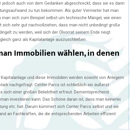
r jedoch auch von dem Gedanken abgeschreckt, dass sie es dann
ltungsaufwand zu tun bekommen. Als guter Vermieter hat man
nn man sich zum Beispiel selbst um technische Mängel, wie einen
 sich sehr gut nachvollziehen, dass man nicht unbedingt große
ingelt zu werden, weil sich der Ölvorrat seinem Ende neigt.
gleich ganz als Kapitalanlage auszuschließen.
 man Immobilien wählen, in denen
s Kapitalanlage und diese Immobilien werden sowohl von Anlegern
tark nachgefragt. Center Parcs ist schließlich ein äußerst
s sich einer großen Beliebtheit erfreut. Dementsprechend
e man investieren kann. Das Schöne daran ist, dass man keinerlei
ung etc. hat. Darum kümmert sich Center Parcs selbst und sie
and an Fachkräften, die die entsprechenden Arbeiten effizient