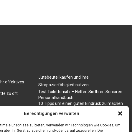
Jutebeutel kaufen und ihre
hr effektives
Strapazierfähigkeit nutzen
Test Toilettensitz – Helfen Sie Ihren Senioren
tte zu oft
Personalhandbuch
10 Tipps um einen guten Eindruck zu machen
Sahnemaschine
Berechtigungen verwalten
timale Erlebnisse zu bieten, verwenden wir Technologien wie Cookies, um
n über Ihr Gerät zu speichern und/oder darauf zuzugreifen. Die