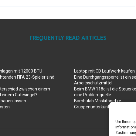
FREQUENTLY READ ARTICLES
anlagen mit 12000 BTU
Laptop mit CD Laufwerk kaufen
htenden FIFA 23-Spieler sind
Eine Durchgangssperre ist ein se
Arbeitsschutzmittel
nterschied zwischen einem
Beim BMW 118d ist die Steuerke
d einem Gütesiegel?
eine Problemquelle
 bauen lassen
Bambulah Moskitonetze
osten
Gruppenunterkünfte in Holland
Um Ihnen op
Informatione
Zustimmung 