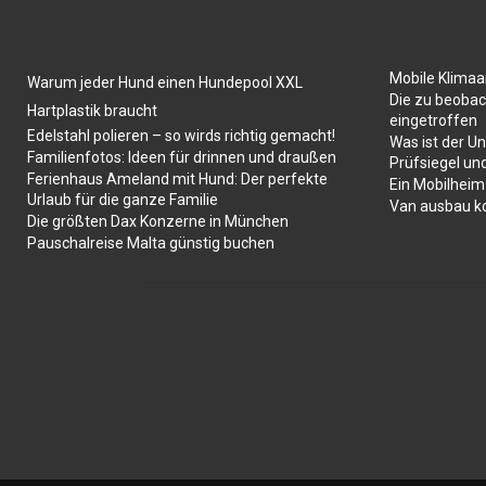
Mobile Klima
Warum jeder Hund einen Hundepool XXL
Die zu beobac
Hartplastik braucht
eingetroffen
Edelstahl polieren – so wirds richtig gemacht!
Was ist der U
Familienfotos: Ideen für drinnen und draußen
Prüfsiegel un
Ferienhaus Ameland mit Hund: Der perfekte
Ein Mobilheim
Urlaub für die ganze Familie
Van ausbau k
Die größten Dax Konzerne in München
Pauschalreise Malta günstig buchen