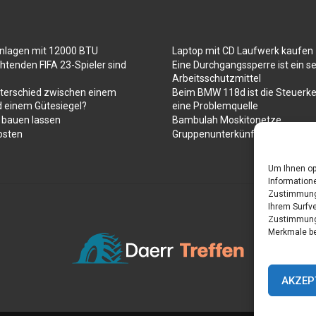
anlagen mit 12000 BTU
Laptop mit CD Laufwerk kaufen
htenden FIFA 23-Spieler sind
Eine Durchgangssperre ist ein se
Arbeitsschutzmittel
nterschied zwischen einem
Beim BMW 118d ist die Steuerke
d einem Gütesiegel?
eine Problemquelle
 bauen lassen
Bambulah Moskitonetze
osten
Gruppenunterkünfte in Holland
Um Ihnen op
Informatione
Zustimmung 
Ihrem Surfve
Zustimmung 
Merkmale be
AKZEP