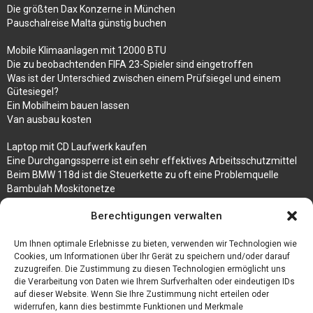
Die größten Dax Konzerne in München
Pauschalreise Malta günstig buchen
Mobile Klimaanlagen mit 12000 BTU
Die zu beobachtenden FIFA 23-Spieler sind eingetroffen
Was ist der Unterschied zwischen einem Prüfsiegel und einem
Gütesiegel?
Ein Mobilheim bauen lassen
Van ausbau kosten
Laptop mit CD Laufwerk kaufen
Eine Durchgangssperre ist ein sehr effektives Arbeitsschutzmittel
Beim BMW 118d ist die Steuerkette zu oft eine Problemquelle
Bambulah Moskitonetze
Gruppenunterkünfte in Holland
Berechtigungen verwalten
Jutebeutel kaufen und ihre Strapazierfähigkeit nutzen
Um Ihnen optimale Erlebnisse zu bieten, verwenden wir Technologien wie
Test Toilettensitz – Helfen Sie Ihren Senioren
Cookies, um Informationen über Ihr Gerät zu speichern und/oder darauf
Personalhandbuch
zuzugreifen. Die Zustimmung zu diesen Technologien ermöglicht uns
10 Tipps um einen guten Eindruck zu machen
die Verarbeitung von Daten wie Ihrem Surfverhalten oder eindeutigen IDs
Sahnemaschine
auf dieser Website. Wenn Sie Ihre Zustimmung nicht erteilen oder
widerrufen, kann dies bestimmte Funktionen und Merkmale