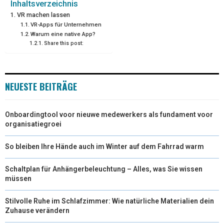
Inhaltsverzeichnis
VR machen lassen
T
O
R
D
VR-Apps für Unternehmen
Warum eine native App?
T
O
E
I
Share this post:
E
K
S
N
R
T
NEUESTE BEITRÄGE
)
Onboardingtool voor nieuwe medewerkers als fundament voor
organisatiegroei
So bleiben Ihre Hände auch im Winter auf dem Fahrrad warm
Schaltplan für Anhängerbeleuchtung – Alles, was Sie wissen
müssen
Stilvolle Ruhe im Schlafzimmer: Wie natürliche Materialien dein
Zuhause verändern