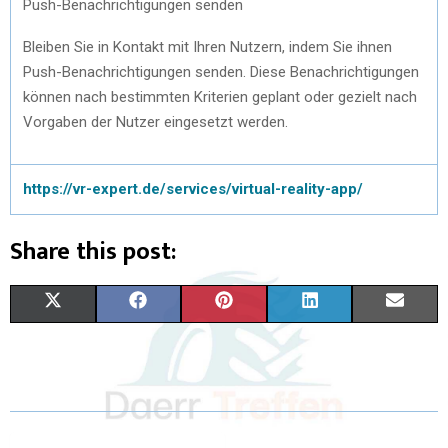
Push-Benachrichtigungen senden
Bleiben Sie in Kontakt mit Ihren Nutzern, indem Sie ihnen
Push-Benachrichtigungen senden. Diese Benachrichtigungen
können nach bestimmten Kriterien geplant oder gezielt nach
Vorgaben der Nutzer eingesetzt werden.
https://vr-expert.de/services/virtual-reality-app/
Share this post:
X
F
P
L
E
(
A
I
I
M
T
C
N
N
A
W
E
T
K
I
I
B
E
E
L