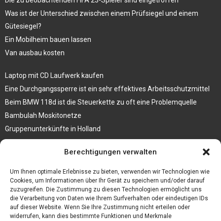
Was ist der Unterschied zwischen einem Prüfsiegel und einem
Gütesiegel?
Ein Mobilheim bauen lassen
Van ausbau kosten
Laptop mit CD Laufwerk kaufen
Eine Durchgangssperre ist ein sehr effektives Arbeitsschutzmittel
Beim BMW 118d ist die Steuerkette zu oft eine Problemquelle
Bambulah Moskitonetze
Gruppenunterkünfte in Holland
Jutebeutel kaufen und ihre Strapazierfähigkeit nutzen
Berechtigungen verwalten
Test Toilettensitz – Helfen Sie Ihren Senioren
Um Ihnen optimale Erlebnisse zu bieten, verwenden wir Technologien wie
Personalhandbuch
Cookies, um Informationen über Ihr Gerät zu speichern und/oder darauf
zuzugreifen. Die Zustimmung zu diesen Technologien ermöglicht uns
10 Tipps um einen guten Eindruck zu machen
die Verarbeitung von Daten wie Ihrem Surfverhalten oder eindeutigen IDs
Sahnemaschine
auf dieser Website. Wenn Sie Ihre Zustimmung nicht erteilen oder
widerrufen, kann dies bestimmte Funktionen und Merkmale