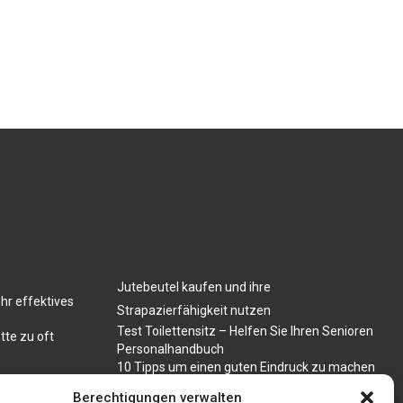
Jutebeutel kaufen und ihre
hr effektives
Strapazierfähigkeit nutzen
Test Toilettensitz – Helfen Sie Ihren Senioren
tte zu oft
Personalhandbuch
10 Tipps um einen guten Eindruck zu machen
Sahnemaschine
Berechtigungen verwalten