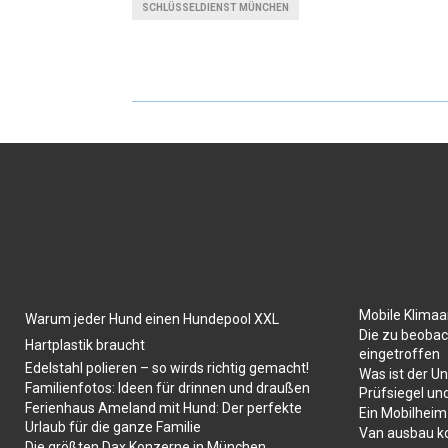
SCHLÜSSELDIENST MÜNCHEN
Mobile Klima
Warum jeder Hund einen Hundepool XXL
Die zu beobac
Hartplastik braucht
eingetroffen
Edelstahl polieren – so wirds richtig gemacht!
Was ist der U
Familienfotos: Ideen für drinnen und draußen
Prüfsiegel un
Ferienhaus Ameland mit Hund: Der perfekte
Ein Mobilheim
Urlaub für die ganze Familie
Van ausbau k
Die größten Dax Konzerne in München