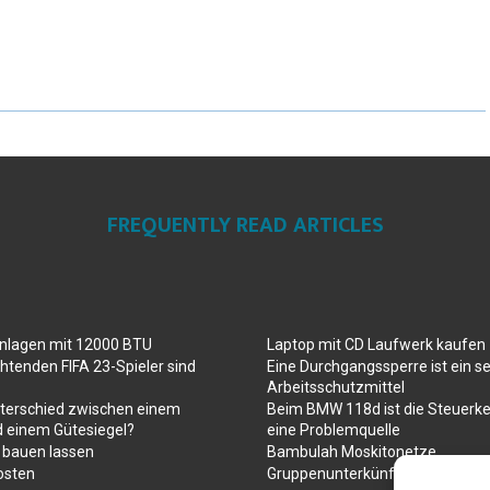
FREQUENTLY READ ARTICLES
anlagen mit 12000 BTU
Laptop mit CD Laufwerk kaufen
htenden FIFA 23-Spieler sind
Eine Durchgangssperre ist ein se
Arbeitsschutzmittel
nterschied zwischen einem
Beim BMW 118d ist die Steuerke
d einem Gütesiegel?
eine Problemquelle
 bauen lassen
Bambulah Moskitonetze
osten
Gruppenunterkünfte in Holland