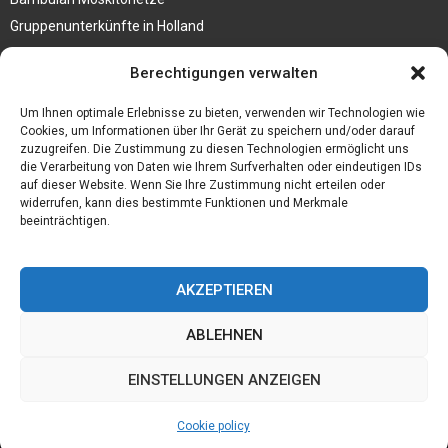
Gruppenunterkünfte in Holland
Jutebeutel kaufen und ihre Strapazierfähigkeit nutzen
Berechtigungen verwalten
Test Toilettensitz – Helfen Sie Ihren Senioren
Um Ihnen optimale Erlebnisse zu bieten, verwenden wir Technologien wie
Personalhandbuch
Cookies, um Informationen über Ihr Gerät zu speichern und/oder darauf
zuzugreifen. Die Zustimmung zu diesen Technologien ermöglicht uns
10 Tipps um einen guten Eindruck zu machen
die Verarbeitung von Daten wie Ihrem Surfverhalten oder eindeutigen IDs
Sahnemaschine
auf dieser Website. Wenn Sie Ihre Zustimmung nicht erteilen oder
widerrufen, kann dies bestimmte Funktionen und Merkmale
beeinträchtigen.
AKZEPTIEREN
ABLEHNEN
EINSTELLUNGEN ANZEIGEN
Cookie policy
@2023 - www.Daerr-treffen.de. All Right Reserved.