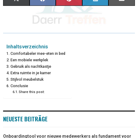
(
A
I
I
M
T
C
N
N
A
W
E
T
K
I
I
B
E
E
L
Inhaltsverzeichnis
Comfortabeler mee-eten in bed
T
O
R
D
Een mobiele werkplek
Gebruik als nachtkastje
T
O
E
I
Extra ruimte in je kamer
E
K
S
N
Stijlvol meubelstuk
Conclusie
R
T
Share this post:
)
NEUESTE BEITRÄGE
Onboardingtool voor nieuwe medewerkers als fundament voor