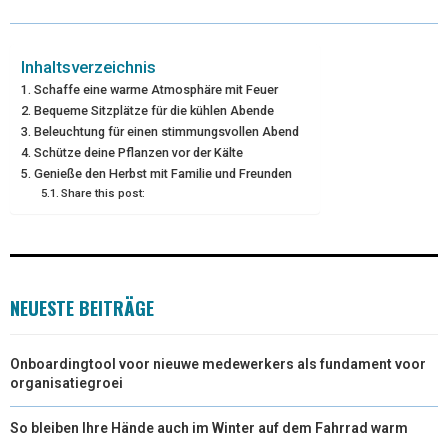
W
E
T
K
I
I
B
E
E
L
Inhaltsverzeichnis
Schaffe eine warme Atmosphäre mit Feuer
T
O
R
D
Bequeme Sitzplätze für die kühlen Abende
Beleuchtung für einen stimmungsvollen Abend
T
O
E
I
Schütze deine Pflanzen vor der Kälte
E
K
S
N
Genieße den Herbst mit Familie und Freunden
Share this post:
R
T
)
NEUESTE BEITRÄGE
Onboardingtool voor nieuwe medewerkers als fundament voor
organisatiegroei
So bleiben Ihre Hände auch im Winter auf dem Fahrrad warm