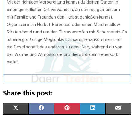
Mit der richtigen Vorbereitung kannst du deinen Garten in
einen gemütlichen Ort verwandeln, an dem du gemeinsam
mit Familie und Freunden den Herbst genießen kannst.
Organisiere ein Herbst-Barbecue oder einen Marshmallow-
Rösterabend rund um den Terrassenofen mit Schornstein. Es
ist eine großartige Möglichkeit, zusammenzukommen und
die Gesellschaft des anderen zu genießen, während du von
der Wärme und Atmosphäre profitierst, die ein Feuerkorb
bietet.
Share this post:
X
F
P
L
E
(
A
I
I
M
T
C
N
N
A