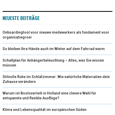
I
B
E
E
L
T
O
R
D
NEUESTE BEITRÄGE
T
O
E
I
Onboardingtool voor nieuwe medewerkers als fundament voor
E
K
S
N
organisatiegroei
R
T
So bleiben Ihre Hände auch im Winter auf dem Fahrrad warm
)
Schaltplan für Anhängerbeleuchtung – Alles, was Sie wissen
müssen
Stilvolle Ruhe im Schlafzimmer: Wie natürliche Materialien dein
Zuhause verändern
Warum ist Bootsverleih in Holland eine clevere Wahl für
entspannte und flexible Ausflüge?
Klima und Lebensqualität im europäischen Süden