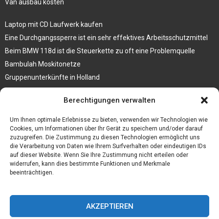
Van ausbau kosten
Laptop mit CD Laufwerk kaufen
Eine Durchgangssperre ist ein sehr effektives Arbeitsschutzmittel
Beim BMW 118d ist die Steuerkette zu oft eine Problemquelle
Bambulah Moskitonetze
Gruppenunterkünfte in Holland
Jutebeutel kaufen und ihre Strapazierfähigkeit nutzen
Berechtigungen verwalten
Test Toilettensitz – Helfen Sie Ihren Senioren
Um Ihnen optimale Erlebnisse zu bieten, verwenden wir Technologien wie
Personalhandbuch
Cookies, um Informationen über Ihr Gerät zu speichern und/oder darauf
zuzugreifen. Die Zustimmung zu diesen Technologien ermöglicht uns
10 Tipps um einen guten Eindruck zu machen
die Verarbeitung von Daten wie Ihrem Surfverhalten oder eindeutigen IDs
Sahnemaschine
auf dieser Website. Wenn Sie Ihre Zustimmung nicht erteilen oder
widerrufen, kann dies bestimmte Funktionen und Merkmale
beeinträchtigen.
AKZEPTIEREN