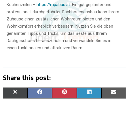
Küchenzeilen –
https://mpabau.at
. Ein gut geplanter und
professionell durchgeführter Dachbodenausbau kann Ihrem
Zuhause einen zusätzlichen Wohnraum bieten und den
Wohnkomfort erheblich verbessern. Nutzen Sie die oben
genannten Tipps und Tricks, um das Beste aus Ihrem
Dachgeschoss herauszuholen und verwandeln Sie es in
einen funktionalen und attraktiven Raum.
Share this post:
X
F
P
L
E
(
A
I
I
M
T
C
N
N
A
W
E
T
K
I