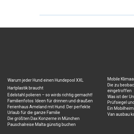
Mobile Klima
Warum jeder Hund einen Hundepool XXL
Die zu beobac
Hartplastik braucht
eingetroffen
Edelstahl polieren – so wirds richtig gemacht!
Was ist der U
Familienfotos: Ideen für drinnen und draußen
Prüfsiegel un
Ferienhaus Ameland mit Hund: Der perfekte
Ein Mobilheim
Urlaub für die ganze Familie
Van ausbau k
Die größten Dax Konzerne in München
Pauschalreise Malta günstig buchen