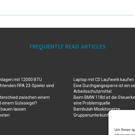
FREQUENTLY READ ARTICLES
anlagen mit 12000 BTU
Laptop mit CD Laufwerk kaufen
htenden FIFA 23-Spieler sind
Eine Durchgangssperre ist ein se
Arbeitsschutzmittel
nterschied zwischen einem
Beim BMW 118d ist die Steuerke
d einem Gütesiegel?
eine Problemquelle
 bauen lassen
Bambulah Moskitonetze
osten
Gruppenunterkünfte in Holland
Um Ihnen op