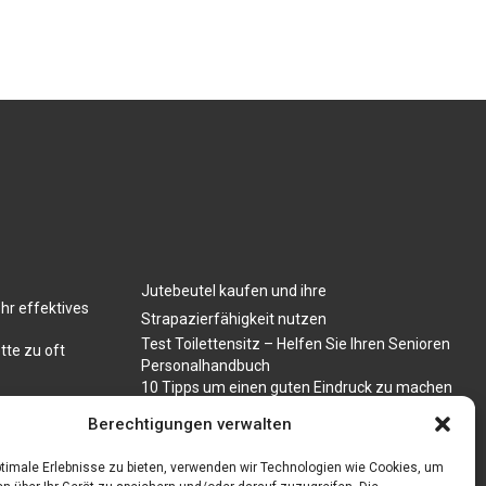
Jutebeutel kaufen und ihre
hr effektives
Strapazierfähigkeit nutzen
Test Toilettensitz – Helfen Sie Ihren Senioren
tte zu oft
Personalhandbuch
10 Tipps um einen guten Eindruck zu machen
Sahnemaschine
Berechtigungen verwalten
timale Erlebnisse zu bieten, verwenden wir Technologien wie Cookies, um