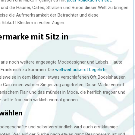
nd die Häuser, Cafés, Straßen und Büros dieser Welt zu bringen.
 Weise die Aufmerksamkeit der Betrachter und diese
Ribkoff Kleidern in vollen Zügen.
ermarke mit Sitz in
Paris noch weitere angesagte Modedesigner und Labels. Haute
s Frankreich zu kommen. Die
weltweit äußerst begehrte
ielsweise in dem kleinen, etwas verschlafenen Oft Bodelshausen
 Cain einen wahren Siegeszug angetreten. Diese Marke vereint
lienischem Flair und das mündet in Mode, die herrlich tragbar und
sollte frau sich wirklich einmal gönnen.
 wählen
odegeschäfte und selbstverständlich wird auch erstklassige
boten. Wer auf der Suche nach etwas ganz Besonderem ist und