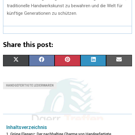
traditionelle Handwerkskunst zu bewahren und die Welt für
künftige Generationen zu schützen.
Share this post:
X
F
P
L
E
(
A
I
I
M
T
C
N
N
A
HANDGEFERTIGTE LEDERWAREN
W
E
T
K
I
I
B
E
E
L
T
O
R
D
T
O
E
I
Inhaltsverzeichnis
Grüne Eleganz: Der nachhaltige Charme von Handgefertigte