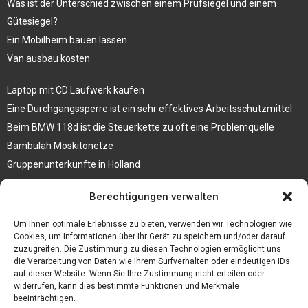
Was ist der Unterschied zwischen einem Prüfsiegel und einem
Gütesiegel?
Ein Mobilheim bauen lassen
Van ausbau kosten
Laptop mit CD Laufwerk kaufen
Eine Durchgangssperre ist ein sehr effektives Arbeitsschutzmittel
Beim BMW 118d ist die Steuerkette zu oft eine Problemquelle
Bambulah Moskitonetze
Gruppenunterkünfte in Holland
Jutebeutel kaufen und ihre Strapazierfähigkeit nutzen
Berechtigungen verwalten
Test Toilettensitz – Helfen Sie Ihren Senioren
Um Ihnen optimale Erlebnisse zu bieten, verwenden wir Technologien wie
Personalhandbuch
Cookies, um Informationen über Ihr Gerät zu speichern und/oder darauf
zuzugreifen. Die Zustimmung zu diesen Technologien ermöglicht uns
10 Tipps um einen guten Eindruck zu machen
die Verarbeitung von Daten wie Ihrem Surfverhalten oder eindeutigen IDs
Sahnemaschine
auf dieser Website. Wenn Sie Ihre Zustimmung nicht erteilen oder
widerrufen, kann dies bestimmte Funktionen und Merkmale
beeinträchtigen.