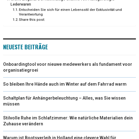
E
K
S
N
Lederwaren
Entscheiden Sie sich für einen Lebensstil der Exklusivität und
R
T
Verantwortung
Share this post:
)
NEUESTE BEITRÄGE
Onboardingtool voor nieuwe medewerkers als fundament voor
organisatiegroei
So bleiben Ihre Hände auch im Winter auf dem Fahrrad warm
Schaltplan für Anhängerbeleuchtung – Alles, was Sie wissen
müssen
Stilvolle Ruhe im Schlafzimmer: Wie natürliche Materialien dein
Zuhause verändern
Warum ist Bootsverleih in Holland eine clevere Wahl für