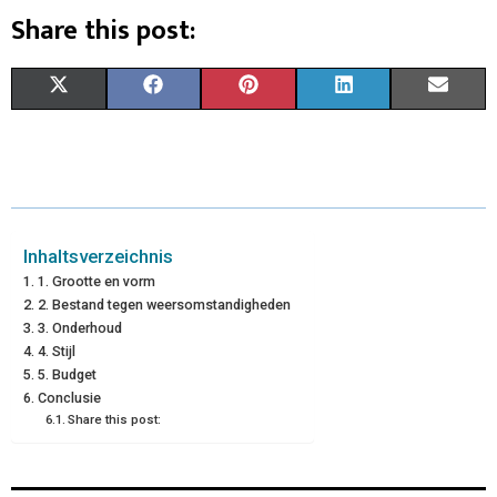
Share this post:
X
F
P
L
E
(
A
I
I
M
T
C
N
N
A
W
E
T
K
I
I
B
E
E
L
Inhaltsverzeichnis
1. Grootte en vorm
T
O
R
D
2. Bestand tegen weersomstandigheden
3. Onderhoud
T
O
E
I
4. Stijl
E
K
S
N
5. Budget
Conclusie
R
T
Share this post:
)