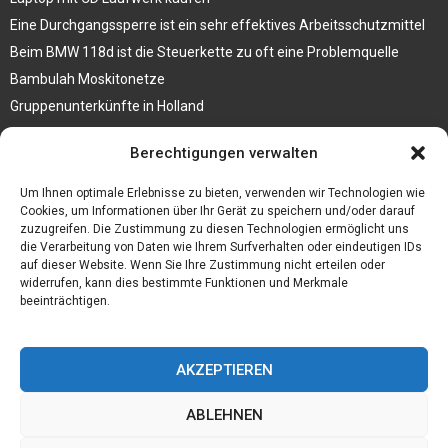
Eine Durchgangssperre ist ein sehr effektives Arbeitsschutzmittel
Beim BMW 118d ist die Steuerkette zu oft eine Problemquelle
Bambulah Moskitonetze
Gruppenunterkünfte in Holland
Jutebeutel kaufen und ihre Strapazierfähigkeit nutzen
Berechtigungen verwalten
Test Toilettensitz – Helfen Sie Ihren Senioren
Um Ihnen optimale Erlebnisse zu bieten, verwenden wir Technologien wie
Personalhandbuch
Cookies, um Informationen über Ihr Gerät zu speichern und/oder darauf
zuzugreifen. Die Zustimmung zu diesen Technologien ermöglicht uns
10 Tipps um einen guten Eindruck zu machen
die Verarbeitung von Daten wie Ihrem Surfverhalten oder eindeutigen IDs
Sahnemaschine
auf dieser Website. Wenn Sie Ihre Zustimmung nicht erteilen oder
widerrufen, kann dies bestimmte Funktionen und Merkmale
beeinträchtigen.
AKZEPTIEREN
ABLEHNEN