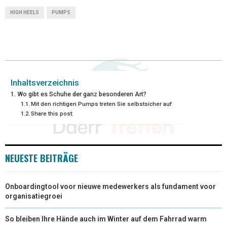
T
C
N
N
A
HIGH HEELS
PUMPS
W
E
T
K
I
I
B
E
E
L
T
O
R
D
T
O
E
I
Inhaltsverzeichnis
Wo gibt es Schuhe der ganz besonderen Art?
E
K
S
N
Mit den richtigen Pumps treten Sie selbstsicher auf
Share this post:
R
T
)
NEUESTE BEITRÄGE
Onboardingtool voor nieuwe medewerkers als fundament voor
organisatiegroei
So bleiben Ihre Hände auch im Winter auf dem Fahrrad warm