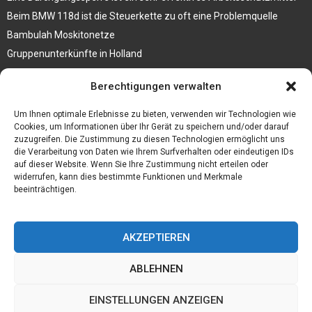
Beim BMW 118d ist die Steuerkette zu oft eine Problemquelle
Bambulah Moskitonetze
Gruppenunterkünfte in Holland
Jutebeutel kaufen und ihre Strapazierfähigkeit nutzen
Berechtigungen verwalten
Test Toilettensitz – Helfen Sie Ihren Senioren
Um Ihnen optimale Erlebnisse zu bieten, verwenden wir Technologien wie
Personalhandbuch
Cookies, um Informationen über Ihr Gerät zu speichern und/oder darauf
zuzugreifen. Die Zustimmung zu diesen Technologien ermöglicht uns
10 Tipps um einen guten Eindruck zu machen
die Verarbeitung von Daten wie Ihrem Surfverhalten oder eindeutigen IDs
Sahnemaschine
auf dieser Website. Wenn Sie Ihre Zustimmung nicht erteilen oder
widerrufen, kann dies bestimmte Funktionen und Merkmale
beeinträchtigen.
AKZEPTIEREN
ABLEHNEN
EINSTELLUNGEN ANZEIGEN