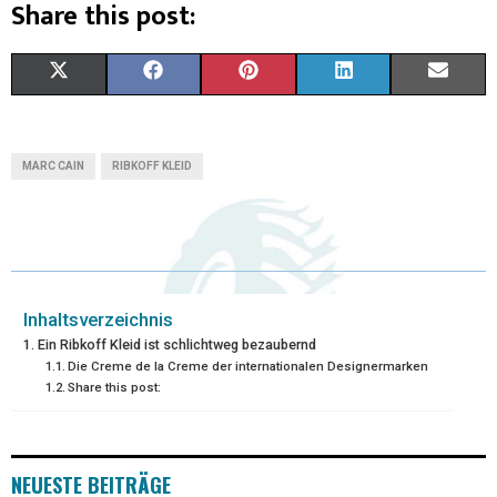
Share this post:
X
F
P
L
E
(
A
I
I
M
T
C
N
N
A
MARC CAIN
RIBKOFF KLEID
W
E
T
K
I
I
B
E
E
L
T
O
R
D
T
O
E
I
Inhaltsverzeichnis
Ein Ribkoff Kleid ist schlichtweg bezaubernd
E
K
S
N
Die Creme de la Creme der internationalen Designermarken
Share this post:
R
T
)
NEUESTE BEITRÄGE