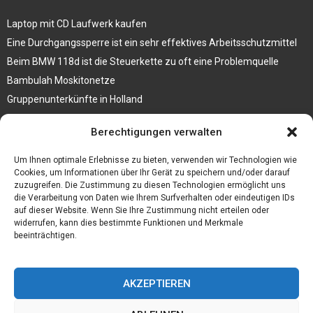
Laptop mit CD Laufwerk kaufen
Eine Durchgangssperre ist ein sehr effektives Arbeitsschutzmittel
Beim BMW 118d ist die Steuerkette zu oft eine Problemquelle
Bambulah Moskitonetze
Gruppenunterkünfte in Holland
Jutebeutel kaufen und ihre Strapazierfähigkeit nutzen
Berechtigungen verwalten
Test Toilettensitz – Helfen Sie Ihren Senioren
Um Ihnen optimale Erlebnisse zu bieten, verwenden wir Technologien wie
Personalhandbuch
Cookies, um Informationen über Ihr Gerät zu speichern und/oder darauf
zuzugreifen. Die Zustimmung zu diesen Technologien ermöglicht uns
10 Tipps um einen guten Eindruck zu machen
die Verarbeitung von Daten wie Ihrem Surfverhalten oder eindeutigen IDs
Sahnemaschine
auf dieser Website. Wenn Sie Ihre Zustimmung nicht erteilen oder
widerrufen, kann dies bestimmte Funktionen und Merkmale
beeinträchtigen.
AKZEPTIEREN