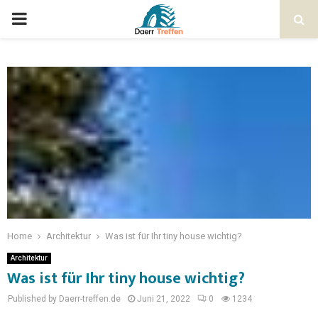
Home
Architektur
Was ist für Ihr tiny house wichtig?
Architektur
Was ist für Ihr tiny house wichtig?
Published by Daerr-treffen.de
Juni 21, 2022
0
1234