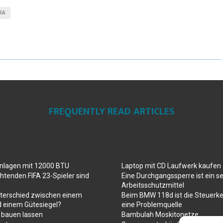
RA
FREQUENTLY READ ARTICLES
anlagen mit 12000 BTU
Laptop mit CD Laufwerk kaufen
htenden FIFA 23-Spieler sind
Eine Durchgangssperre ist ein se
Arbeitsschutzmittel
nterschied zwischen einem
Beim BMW 118d ist die Steuerke
d einem Gütesiegel?
eine Problemquelle
 bauen lassen
Bambulah Moskitonetze