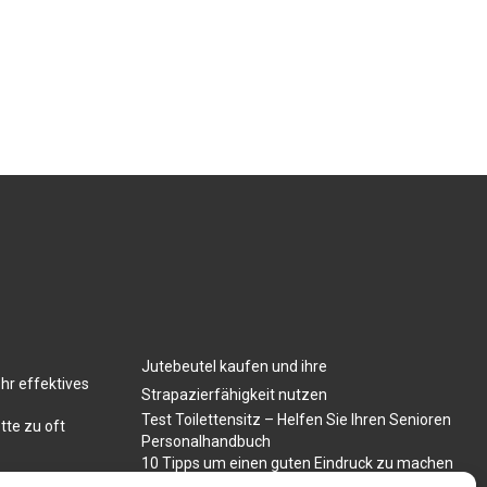
Jutebeutel kaufen und ihre
hr effektives
Strapazierfähigkeit nutzen
Test Toilettensitz – Helfen Sie Ihren Senioren
tte zu oft
Personalhandbuch
10 Tipps um einen guten Eindruck zu machen
Sahnemaschine