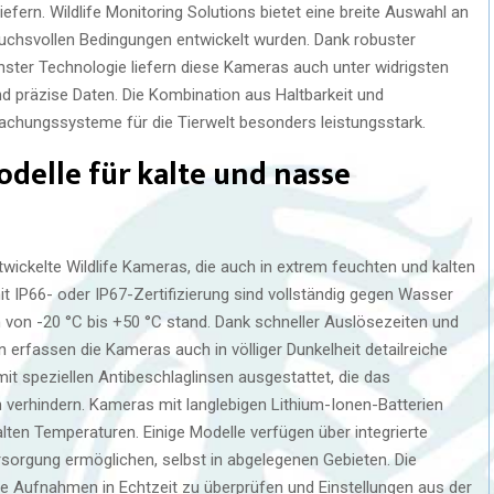
efern. Wildlife Monitoring Solutions bietet eine breite Auswahl an
pruchsvollen Bedingungen entwickelt wurden. Dank robuster
ter Technologie liefern diese Kameras auch unter widrigsten
präzise Daten. Die Kombination aus Haltbarkeit und
achungssysteme für die Tierwelt besonders leistungsstark.
odelle für kalte und nasse
ntwickelte Wildlife Kameras, die auch in extrem feuchten und kalten
t IP66- oder IP67-Zertifizierung sind vollständig gegen Wasser
von -20 °C bis +50 °C stand. Dank schneller Auslösezeiten und
 erfassen die Kameras auch in völliger Dunkelheit detailreiche
it speziellen Antibeschlaglinsen ausgestattet, die das
verhindern. Kameras mit langlebigen Lithium-Ionen-Batterien
alten Temperaturen. Einige Modelle verfügen über integrierte
ersorgung ermöglichen, selbst in abgelegenen Gebieten. Die
die Aufnahmen in Echtzeit zu überprüfen und Einstellungen aus der