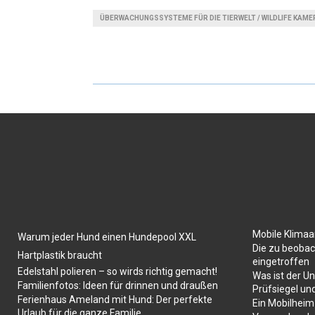
ÜBERWACHUNGSSYSTEME FÜR DIE TIERWELT / WILDLIFE KAME
Mobile Klima
Warum jeder Hund einen Hundepool XXL
Die zu beobac
Hartplastik braucht
eingetroffen
Edelstahl polieren – so wirds richtig gemacht!
Was ist der U
Familienfotos: Ideen für drinnen und draußen
Prüfsiegel un
Ferienhaus Ameland mit Hund: Der perfekte
Ein Mobilheim
Urlaub für die ganze Familie