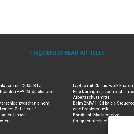
FREQUENTLY READ ARTICLES
anlagen mit 12000 BTU
Laptop mit CD Laufwerk kaufen
htenden FIFA 23-Spieler sind
Eine Durchgangssperre ist ein se
Arbeitsschutzmittel
nterschied zwischen einem
Beim BMW 118d ist die Steuerke
d einem Gütesiegel?
eine Problemquelle
 bauen lassen
Bambulah Moskitonetze
osten
Gruppenunterkünfte in Holland