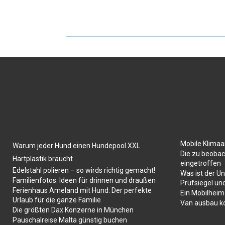
Mobile Klima
Warum jeder Hund einen Hundepool XXL
Die zu beobac
Hartplastik braucht
eingetroffen
Edelstahl polieren – so wirds richtig gemacht!
Was ist der U
Familienfotos: Ideen für drinnen und draußen
Prüfsiegel un
Ferienhaus Ameland mit Hund: Der perfekte
Ein Mobilheim
Urlaub für die ganze Familie
Van ausbau k
Die größten Dax Konzerne in München
Pauschalreise Malta günstig buchen