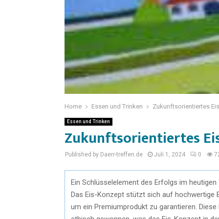
Home
Essen und Trinken
Zukunftsorientiertes E
Essen und Trinken
Zukunftsorientiertes Ei
Published by Daerr-treffen.de
Juli 1, 2024
0
7
Ein Schlüsselelement des Erfolgs im heutigen
Das Eis-Konzept stützt sich auf hochwertige 
um ein Premiumprodukt zu garantieren. Diese R
ethisch gewonnen, was das Eis-Konzept in de