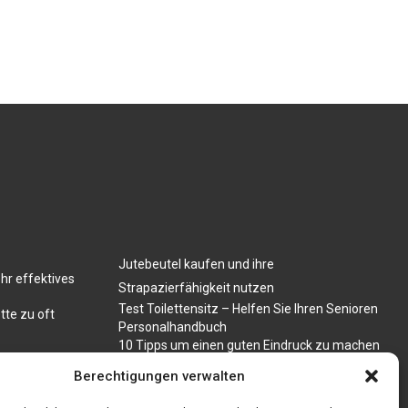
Jutebeutel kaufen und ihre
hr effektives
Strapazierfähigkeit nutzen
Test Toilettensitz – Helfen Sie Ihren Senioren
tte zu oft
Personalhandbuch
10 Tipps um einen guten Eindruck zu machen
Sahnemaschine
Berechtigungen verwalten