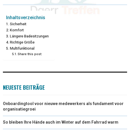
W
E
T
K
I
I
B
E
E
L
Inhaltsverzeichnis
Sicherheit
T
O
R
D
Komfort
Längere Badesitzungen
T
O
E
I
Richtige Größe
E
K
S
N
Multifunktional
Share this post:
R
T
)
NEUESTE BEITRÄGE
Onboardingtool voor nieuwe medewerkers als fundament voor
organisatiegroei
So bleiben Ihre Hände auch im Winter auf dem Fahrrad warm