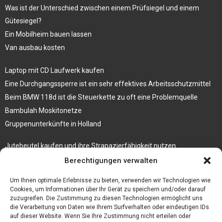
Was ist der Unterschied zwischen einem Prüfsiegel und einem
Gütesiegel?
Ein Mobilheim bauen lassen
Van ausbau kosten
Laptop mit CD Laufwerk kaufen
Eine Durchgangssperre ist ein sehr effektives Arbeitsschutzmittel
Beim BMW 118d ist die Steuerkette zu oft eine Problemquelle
Bambulah Moskitonetze
Gruppenunterkünfte in Holland
Jutebeutel kaufen und ihre Strapazierfähigkeit nutzen
Test Toilettensitz – Helfen Sie Ihren Senioren
Berechtigungen verwalten
Personalhandbuch
Um Ihnen optimale Erlebnisse zu bieten, verwenden wir Technologien wie
10 Tipps um einen guten Eindruck zu machen
Cookies, um Informationen über Ihr Gerät zu speichern und/oder darauf
zuzugreifen. Die Zustimmung zu diesen Technologien ermöglicht uns
Sahnemaschine
die Verarbeitung von Daten wie Ihrem Surfverhalten oder eindeutigen IDs
auf dieser Website. Wenn Sie Ihre Zustimmung nicht erteilen oder