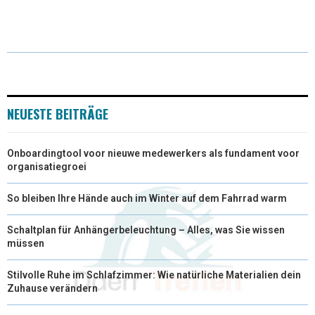
(
A
I
I
M
T
C
N
N
A
W
E
T
K
I
I
B
E
E
L
T
O
R
D
NEUESTE BEITRÄGE
T
O
E
I
Onboardingtool voor nieuwe medewerkers als fundament voor
E
K
S
N
organisatiegroei
R
T
So bleiben Ihre Hände auch im Winter auf dem Fahrrad warm
)
Schaltplan für Anhängerbeleuchtung – Alles, was Sie wissen
müssen
Stilvolle Ruhe im Schlafzimmer: Wie natürliche Materialien dein
Zuhause verändern