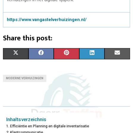
https://www.vangastelverhuizingen.nl/
Share this post:
X
F
P
L
E
(
A
I
I
M
T
C
N
N
A
MODERNE VERHUIZINGEN
W
E
T
K
I
I
B
E
E
L
T
O
R
D
T
O
E
I
Inhaltsverzeichnis
Efficiëntie en Planning en digitale inventarisatie
E
K
S
N
Klantcommunicatie