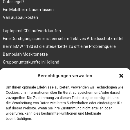
Gütesiegel?
Ein Mobilheim bauen lassen
Van ausbau kosten
Laptop mit CD Laufwerk kaufen
Eine Durchgangssperre ist ein sehr effektives Arbeitsschutzmittel
Beim BMW 118d ist die Steuerkette zu oft eine Problemquelle
Bambulah Moskitonetze
Gruppenunterkünfte in Holland
Jutebeutel kaufen und ihre Strapazierfähigkeit nutzen
Berechtigungen verwalten
Test Toilettensitz – Helfen Sie Ihren Senioren
Um Ihnen optimale Erlebnisse zu bieten, verwenden wir Technologien wie
Personalhandbuch
Cookies, um Informationen über Ihr Gerät zu speichern und/oder darauf
zuzugreifen. Die Zustimmung zu diesen Technologien ermöglicht uns
10 Tipps um einen guten Eindruck zu machen
die Verarbeitung von Daten wie Ihrem Surfverhalten oder eindeutigen IDs
Sahnemaschine
auf dieser Website. Wenn Sie Ihre Zustimmung nicht erteilen oder
widerrufen, kann dies bestimmte Funktionen und Merkmale
beeinträchtigen.