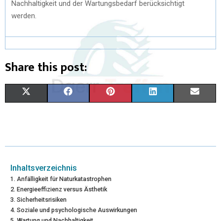
Nachhaltigkeit und der Wartungsbedarf berücksichtigt
werden.
Share this post:
X
F
P
L
E
(
A
I
I
M
T
C
N
N
A
W
E
T
K
I
I
B
E
E
L
Inhaltsverzeichnis
Anfälligkeit für Naturkatastrophen
T
O
R
D
Energieeffizienz versus Ästhetik
Sicherheitsrisiken
T
O
E
I
Soziale und psychologische Auswirkungen
E
K
S
N
Wartung und Nachhaltigkeit