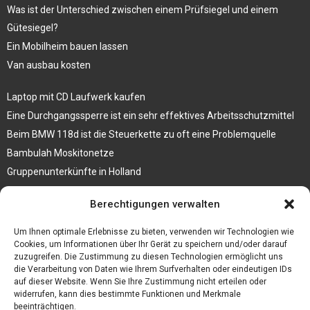
Was ist der Unterschied zwischen einem Prüfsiegel und einem
Gütesiegel?
Ein Mobilheim bauen lassen
Van ausbau kosten
Laptop mit CD Laufwerk kaufen
Eine Durchgangssperre ist ein sehr effektives Arbeitsschutzmittel
Beim BMW 118d ist die Steuerkette zu oft eine Problemquelle
Bambulah Moskitonetze
Gruppenunterkünfte in Holland
Jutebeutel kaufen und ihre Strapazierfähigkeit nutzen
Berechtigungen verwalten
Test Toilettensitz – Helfen Sie Ihren Senioren
Um Ihnen optimale Erlebnisse zu bieten, verwenden wir Technologien wie
Personalhandbuch
Cookies, um Informationen über Ihr Gerät zu speichern und/oder darauf
zuzugreifen. Die Zustimmung zu diesen Technologien ermöglicht uns
10 Tipps um einen guten Eindruck zu machen
die Verarbeitung von Daten wie Ihrem Surfverhalten oder eindeutigen IDs
Sahnemaschine
auf dieser Website. Wenn Sie Ihre Zustimmung nicht erteilen oder
widerrufen, kann dies bestimmte Funktionen und Merkmale
beeinträchtigen.