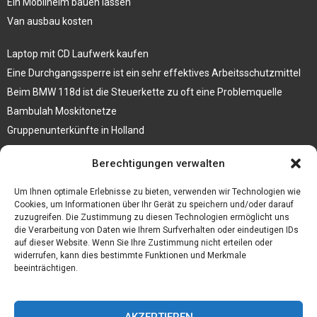
Ein Mobilheim bauen lassen
Van ausbau kosten
Laptop mit CD Laufwerk kaufen
Eine Durchgangssperre ist ein sehr effektives Arbeitsschutzmittel
Beim BMW 118d ist die Steuerkette zu oft eine Problemquelle
Bambulah Moskitonetze
Gruppenunterkünfte in Holland
Jutebeutel kaufen und ihre Strapazierfähigkeit nutzen
Berechtigungen verwalten
Test Toilettensitz – Helfen Sie Ihren Senioren
Um Ihnen optimale Erlebnisse zu bieten, verwenden wir Technologien wie
Personalhandbuch
Cookies, um Informationen über Ihr Gerät zu speichern und/oder darauf
zuzugreifen. Die Zustimmung zu diesen Technologien ermöglicht uns
10 Tipps um einen guten Eindruck zu machen
die Verarbeitung von Daten wie Ihrem Surfverhalten oder eindeutigen IDs
Sahnemaschine
auf dieser Website. Wenn Sie Ihre Zustimmung nicht erteilen oder
widerrufen, kann dies bestimmte Funktionen und Merkmale
beeinträchtigen.
AKZEPTIEREN