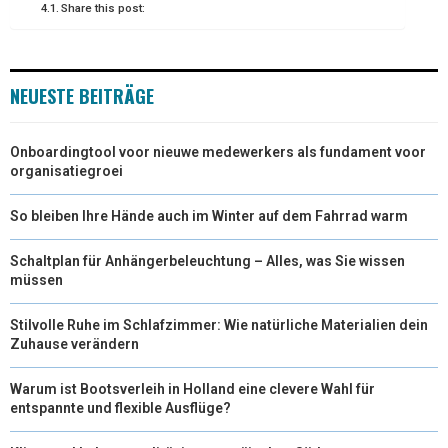
E
K
S
N
Share this post:
R
T
)
NEUESTE BEITRÄGE
Onboardingtool voor nieuwe medewerkers als fundament voor
organisatiegroei
So bleiben Ihre Hände auch im Winter auf dem Fahrrad warm
Schaltplan für Anhängerbeleuchtung – Alles, was Sie wissen
müssen
Stilvolle Ruhe im Schlafzimmer: Wie natürliche Materialien dein
Zuhause verändern
Warum ist Bootsverleih in Holland eine clevere Wahl für
entspannte und flexible Ausflüge?