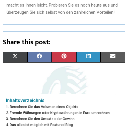
macht es Ihnen leicht. Probieren Sie es noch heute aus und
überzeugen Sie sich selbst von den zahlreichen Vorteilen!
Share this post:
X
F
P
L
E
(
A
I
I
M
T
C
N
N
A
W
E
T
K
I
I
B
E
E
L
Inhaltsverzeichnis
Berechnen Sie das Volumen eines Objekts
T
O
R
D
Fremde Währungen oder Kryptowährungen in Euro umrechnen
Berechnen Sie den Umsatz oder Gewinn
T
O
E
I
Das alles ist möglich mit Featured Blog