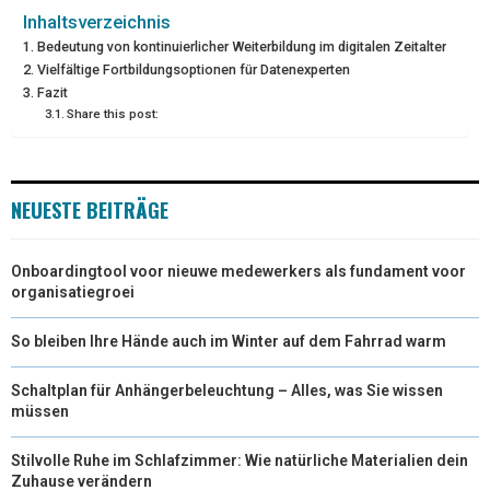
I
B
E
E
L
Inhaltsverzeichnis
Bedeutung von kontinuierlicher Weiterbildung im digitalen Zeitalter
T
O
R
D
Vielfältige Fortbildungsoptionen für Datenexperten
Fazit
T
O
E
I
Share this post:
E
K
S
N
R
T
NEUESTE BEITRÄGE
)
Onboardingtool voor nieuwe medewerkers als fundament voor
organisatiegroei
So bleiben Ihre Hände auch im Winter auf dem Fahrrad warm
Schaltplan für Anhängerbeleuchtung – Alles, was Sie wissen
müssen
Stilvolle Ruhe im Schlafzimmer: Wie natürliche Materialien dein
Zuhause verändern