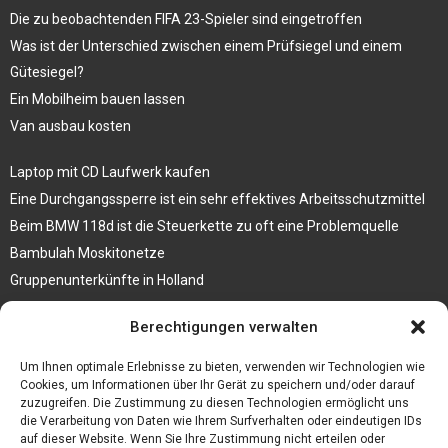
Die zu beobachtenden FIFA 23-Spieler sind eingetroffen
Was ist der Unterschied zwischen einem Prüfsiegel und einem
Gütesiegel?
Ein Mobilheim bauen lassen
Van ausbau kosten
Laptop mit CD Laufwerk kaufen
Eine Durchgangssperre ist ein sehr effektives Arbeitsschutzmittel
Beim BMW 118d ist die Steuerkette zu oft eine Problemquelle
Bambulah Moskitonetze
Gruppenunterkünfte in Holland
Jutebeutel kaufen und ihre Strapazierfähigkeit nutzen
Berechtigungen verwalten
Test Toilettensitz – Helfen Sie Ihren Senioren
Um Ihnen optimale Erlebnisse zu bieten, verwenden wir Technologien wie
Personalhandbuch
Cookies, um Informationen über Ihr Gerät zu speichern und/oder darauf
zuzugreifen. Die Zustimmung zu diesen Technologien ermöglicht uns
10 Tipps um einen guten Eindruck zu machen
die Verarbeitung von Daten wie Ihrem Surfverhalten oder eindeutigen IDs
Sahnemaschine
auf dieser Website. Wenn Sie Ihre Zustimmung nicht erteilen oder