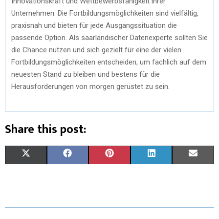
Innovationskraft und Wettbewerbsfähigkeit ihrer
Unternehmen. Die Fortbildungsmöglichkeiten sind vielfältig,
praxisnah und bieten für jede Ausgangssituation die
passende Option. Als saarländischer Datenexperte sollten Sie
die Chance nutzen und sich gezielt für eine der vielen
Fortbildungsmöglichkeiten entscheiden, um fachlich auf dem
neuesten Stand zu bleiben und bestens für die
Herausforderungen von morgen gerüstet zu sein.
Share this post:
X
F
P
L
E
(
A
I
I
M
T
C
N
N
A
W
E
T
K
I